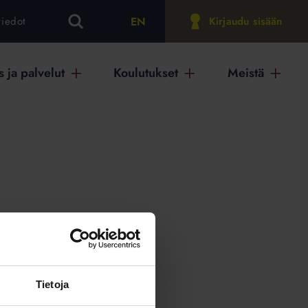
EN
tiedot
Kirjaudu sisään
 ja palvelut
Koulutukset
Meistä
on
Tietoja