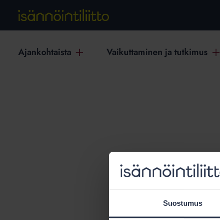
Ajankohtaista
Vaikuttaminen ja tutkimus
T
Suostumus