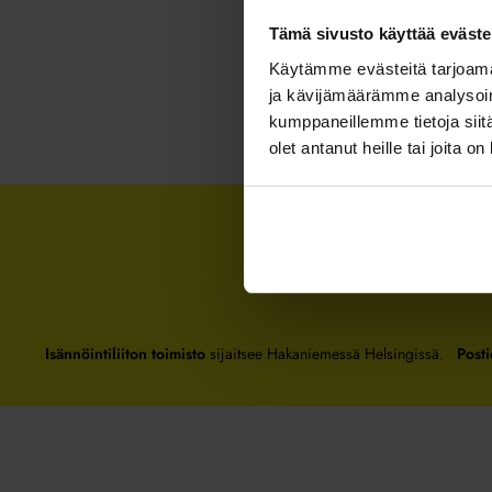
Tämä sivusto käyttää eväste
Käytämme evästeitä tarjoama
ja kävijämäärämme analysoim
kumppaneillemme tietoja siitä
olet antanut heille tai joita o
Isännöintiliiton toimisto
sijaitsee Hakaniemessä Helsingissä.
Posti