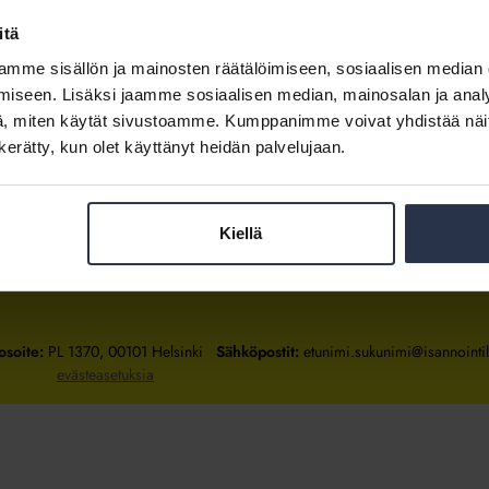
itä
mme sisällön ja mainosten räätälöimiseen, sosiaalisen median
Kirjaudu sisään
iseen. Lisäksi jaamme sosiaalisen median, mainosalan ja analy
, miten käytät sivustoamme. Kumppanimme voivat yhdistää näitä t
Tietoa jäsenyydestä
n kerätty, kun olet käyttänyt heidän palvelujaan.
Kiellä
Isännöintiliitto
Isännöintiliitto
Isännöintiliitto
LinkedInissä
Facebookissa
Instagrammissa
osoite:
PL 1370, 00101 Helsinki
Sähköpostit:
etunimi.sukunimi@isannointili
evästeasetuksia