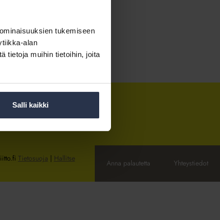
 ominaisuuksien tukemiseen
tiikka-alan
ietoja muihin tietoihin, joita
Salli kaikki
itto.fi
Tietosuoja
|
Hallitse
Anna palautetta
Yhteystiedot