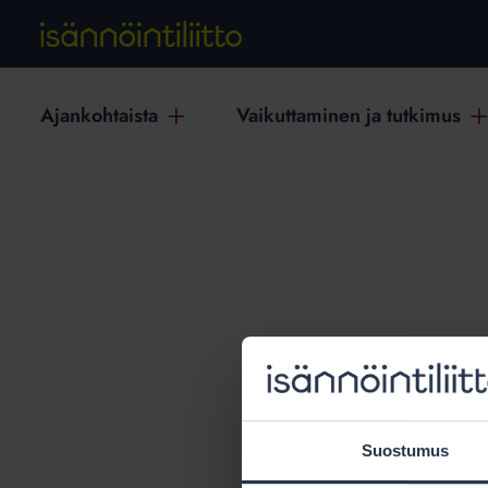
Ajankohtaista
Vaikuttaminen ja tutkimus
T
Suostumus