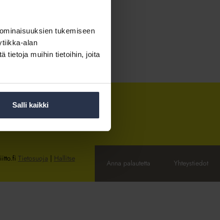
 ominaisuuksien tukemiseen
tiikka-alan
ietoja muihin tietoihin, joita
Salli kaikki
itto.fi
Tietosuoja
|
Hallitse
Anna palautetta
Yhteystiedot