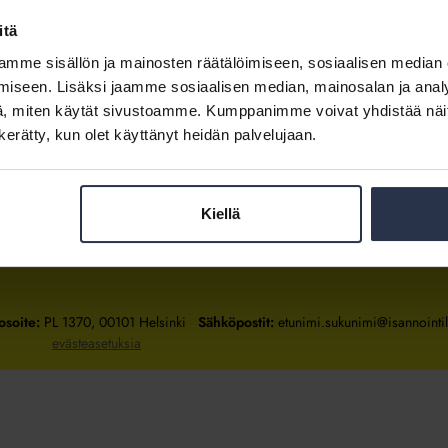
itä
mme sisällön ja mainosten räätälöimiseen, sosiaalisen median
Kirjaudu sisään
iseen. Lisäksi jaamme sosiaalisen median, mainosalan ja analy
, miten käytät sivustoamme. Kumppanimme voivat yhdistää näitä t
Tietoa jäsenyydestä
n kerätty, kun olet käyttänyt heidän palvelujaan.
Kiellä
Isännöintiliitto
Isännöintiliitto
Isännöintiliitto
LinkedInissä
Facebookissa
Instagrammissa
osoite:
PL 1370, 00101 Helsinki
Sähköpostit:
etunimi.sukunimi@isannointili
evästeasetuksia