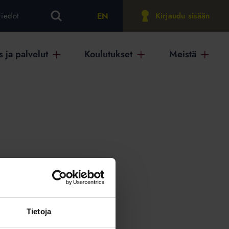
EN
tiedot
Kirjaudu sisään
 ja palvelut
Koulutukset
Meistä
on
Tietoja