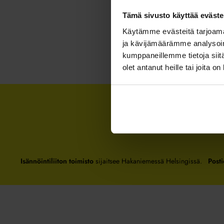
Tämä sivusto käyttää eväste
Käytämme evästeitä tarjoama
ja kävijämäärämme analysoim
kumppaneillemme tietoja siitä
olet antanut heille tai joita o
Isännöintiliiton toimisto
sijaitsee Hakaniemessä Helsingissä.
Posti