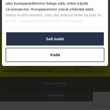
alan kumppaneillemme tietoja siitä, miten käytät
sivustoamme. Kumppanimme voivat yhdistää näitä
Kirjaudu sisään
tietoja muihin tietoihin, joita olet antanut heille tai joita on
kerätty, kun olet käyttänyt heidän palvelujaan.
Tietoa jäsenyydestä
Salli kaikki
Isännöintiliitto
Isännöintiliitto
Isännöintiliitto
LinkedInissä
Facebookissa
Instagrammissa
Kiellä
Isännöintiliiton toimisto
sijaitsee Hakaniemessä Helsingissä.
Postiosoite:
PL 1370, 00101 Helsinki
Sähköpostit:
etunimi.sukunimi@isannointiliitto.fi
Tietosuoja
|
Hallitse evästeasetuksia
Anna palautetta
Yhteystiedot