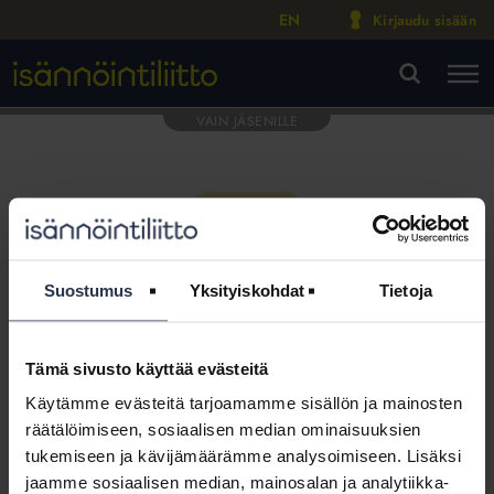
EN
Kirjaudu sisään
M
VA
Suostumus
Yksityiskohdat
Tietoja
Tämä sivusto käyttää evästeitä
Tämä osio on rajattu
Käytämme evästeitä tarjoamamme sisällön ja mainosten
Isännöintiliiton jäsenyritysten
räätälöimiseen, sosiaalisen median ominaisuuksien
henkilökunnalle
tukemiseen ja kävijämäärämme analysoimiseen. Lisäksi
jaamme sosiaalisen median, mainosalan ja analytiikka-