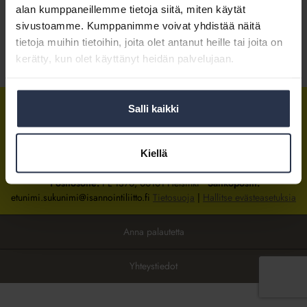
alan kumppaneillemme tietoja siitä, miten käytät
sivustoamme. Kumppanimme voivat yhdistää näitä
Kirjaudu sisään
tietoja muihin tietoihin, joita olet antanut heille tai joita on
kerätty, kun olet käyttänyt heidän palvelujaan.
Tietoa jäsenyydestä
Salli kaikki
Isännöintiliitto
Isännöintiliitto
Isännöintiliitto
LinkedInissä
Facebookissa
Instagrammissa
Kiellä
Isännöintiliiton toimisto
sijaitsee Hakaniemessä Helsingissä.
Postiosoite:
PL 1370, 00101 Helsinki
Sähköpostit:
etunimi.sukunimi@isannointiliitto.fi
Tietosuoja
|
Hallitse evästeasetuksia
Anna palautetta
Yhteystiedot