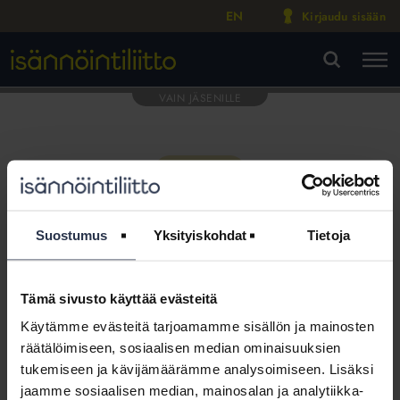
EN
Kirjaudu sisään
M
VA
Suostumus
Yksityiskohdat
Tietoja
Tämä sivusto käyttää evästeitä
Tämä osio on rajattu
Käytämme evästeitä tarjoamamme sisällön ja mainosten
Isännöintiliiton jäsenyritysten
räätälöimiseen, sosiaalisen median ominaisuuksien
henkilökunnalle
tukemiseen ja kävijämäärämme analysoimiseen. Lisäksi
jaamme sosiaalisen median, mainosalan ja analytiikka-