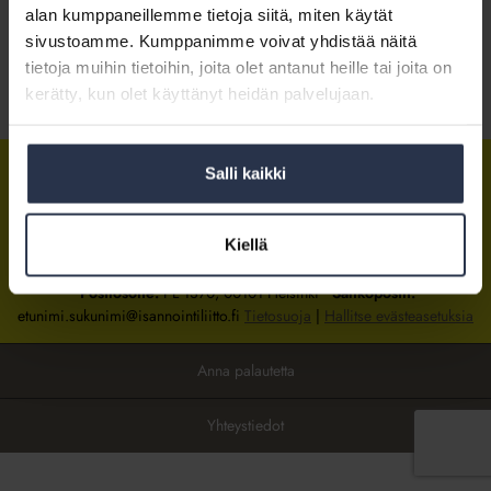
alan kumppaneillemme tietoja siitä, miten käytät
sivustoamme. Kumppanimme voivat yhdistää näitä
Kirjaudu sisään
tietoja muihin tietoihin, joita olet antanut heille tai joita on
kerätty, kun olet käyttänyt heidän palvelujaan.
Tietoa jäsenyydestä
Salli kaikki
Isännöintiliitto
Isännöintiliitto
Isännöintiliitto
LinkedInissä
Facebookissa
Instagrammissa
Kiellä
Isännöintiliiton toimisto
sijaitsee Hakaniemessä Helsingissä.
Postiosoite:
PL 1370, 00101 Helsinki
Sähköpostit:
etunimi.sukunimi@isannointiliitto.fi
Tietosuoja
|
Hallitse evästeasetuksia
Anna palautetta
Yhteystiedot