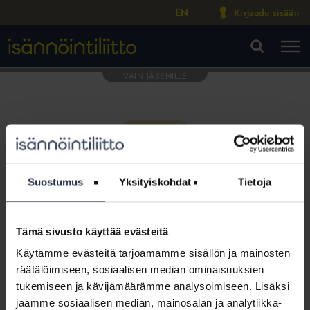
EN
Kirjaudu sisään
M
VA
Suostumus
Yksityiskohdat
Tietoja
Tämä sivusto käyttää evästeitä
Tämä osio on rajattu
Käytämme evästeitä tarjoamamme sisällön ja mainosten
Isännöintiliiton jäsenyritysten
räätälöimiseen, sosiaalisen median ominaisuuksien
henkilökunnalle
tukemiseen ja kävijämäärämme analysoimiseen. Lisäksi
jaamme sosiaalisen median, mainosalan ja analytiikka-