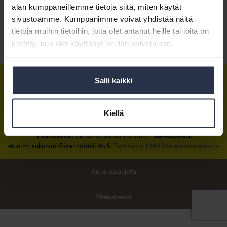
alan kumppaneillemme tietoja siitä, miten käytät
sivustoamme. Kumppanimme voivat yhdistää näitä
Kirjaudu sisään
tietoja muihin tietoihin, joita olet antanut heille tai joita on
kerätty, kun olet käyttänyt heidän palvelujaan.
Tietoa jäsenyydestä
Salli kaikki
Isännöintiliitto
Isännöintiliitto
Isännöintiliitto
LinkedInissä
Facebookissa
Instagrammissa
Kiellä
Isännöintiliiton toimisto
sijaitsee Hakaniemessä Helsingissä.
Postiosoite:
PL 1370, 00101 Helsinki
Sähköpostit:
etunimi.sukunimi@isannointiliitto.fi
Tietosuoja
|
Hallitse evästeasetuksia
Anna palautetta
Yhteystiedot