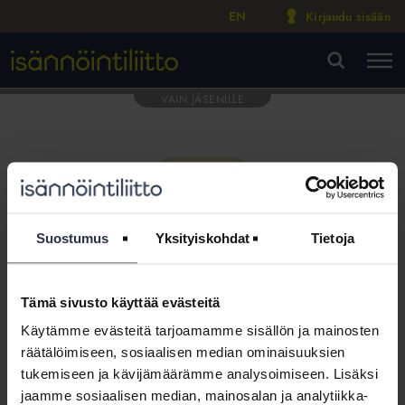
EN
Kirjaudu sisään
M
VA
Suostumus
Yksityiskohdat
Tietoja
Tämä sivusto käyttää evästeitä
Tämä osio on rajattu
Käytämme evästeitä tarjoamamme sisällön ja mainosten
Isännöintiliiton jäsenyritysten
räätälöimiseen, sosiaalisen median ominaisuuksien
henkilökunnalle
tukemiseen ja kävijämäärämme analysoimiseen. Lisäksi
jaamme sosiaalisen median, mainosalan ja analytiikka-