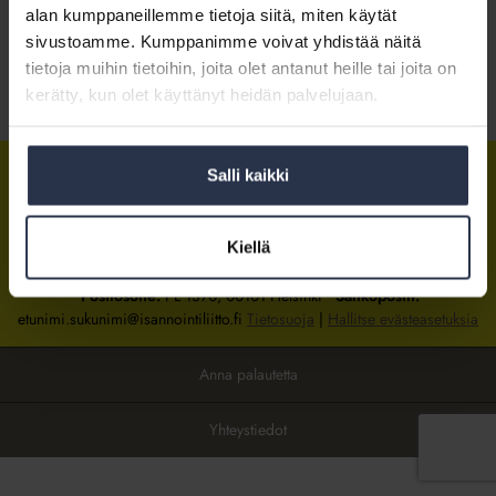
alan kumppaneillemme tietoja siitä, miten käytät
sivustoamme. Kumppanimme voivat yhdistää näitä
Kirjaudu sisään
tietoja muihin tietoihin, joita olet antanut heille tai joita on
kerätty, kun olet käyttänyt heidän palvelujaan.
Tietoa jäsenyydestä
Salli kaikki
Isännöintiliitto
Isännöintiliitto
Isännöintiliitto
LinkedInissä
Facebookissa
Instagrammissa
Kiellä
Isännöintiliiton toimisto
sijaitsee Hakaniemessä Helsingissä.
Postiosoite:
PL 1370, 00101 Helsinki
Sähköpostit:
etunimi.sukunimi@isannointiliitto.fi
Tietosuoja
|
Hallitse evästeasetuksia
Anna palautetta
Yhteystiedot