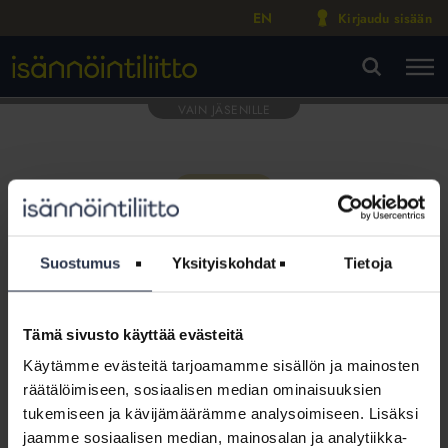
EN
Kirjaudu sisään
M
VA
Suostumus
Yksityiskohdat
Tietoja
Tämä sivusto käyttää evästeitä
Tämä osio on rajattu
Käytämme evästeitä tarjoamamme sisällön ja mainosten
Isännöintiliiton jäsenyritysten
räätälöimiseen, sosiaalisen median ominaisuuksien
henkilökunnalle
tukemiseen ja kävijämäärämme analysoimiseen. Lisäksi
jaamme sosiaalisen median, mainosalan ja analytiikka-