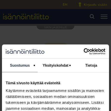
EN
Kirjaudu sisään
M
VA
Suostumus
Yksityiskohdat
Tietoja
Tämä sivusto käyttää evästeitä
Tämä osio on rajattu
Käytämme evästeitä tarjoamamme sisällön ja mainosten
Isännöintiliiton jäsenyritysten
räätälöimiseen, sosiaalisen median ominaisuuksien
henkilökunnalle
tukemiseen ja kävijämäärämme analysoimiseen. Lisäksi
jaamme sosiaalisen median, mainosalan ja analytiikka-