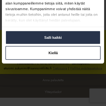
alan kumppaneillemme tietoja siitä, miten käytät
sivustoamme. Kumppanimme voivat yhdistää näitä
Kirjaudu sisään
tietoja muihin tietoihin, joita olet antanut heille tai joita on
kerätty, kun olet käyttänyt heidän palvelujaan.
Tietoa jäsenyydestä
Salli kaikki
Isännöintiliitto
Isännöintiliitto
Isännöintiliitto
LinkedInissä
Facebookissa
Instagrammissa
Kiellä
Isännöintiliiton toimisto
sijaitsee Hakaniemessä Helsingissä.
Postiosoite:
PL 1370, 00101 Helsinki
Sähköpostit:
etunimi.sukunimi@isannointiliitto.fi
Tietosuoja
|
Hallitse evästeasetuksia
Anna palautetta
Yhteystiedot