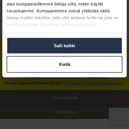
alan kumppaneillemme tietoja siitä, miten käytät
sivustoamme. Kumppanimme voivat yhdistää näitä
Kirjaudu sisään
tietoja muihin tietoihin, joita olet antanut heille tai joita on
kerätty, kun olet käyttänyt heidän palvelujaan.
Tietoa jäsenyydestä
Salli kaikki
Isännöintiliitto
Isännöintiliitto
Isännöintiliitto
LinkedInissä
Facebookissa
Instagrammissa
Kiellä
Isännöintiliiton toimisto
sijaitsee Hakaniemessä Helsingissä.
Postiosoite:
PL 1370, 00101 Helsinki
Sähköpostit:
etunimi.sukunimi@isannointiliitto.fi
Tietosuoja
|
Hallitse evästeasetuksia
Anna palautetta
Yhteystiedot