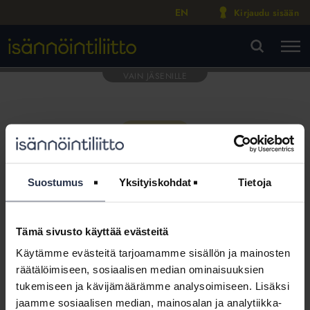
EN
Kirjaudu sisään
M
VA
Suostumus
Yksityiskohdat
Tietoja
Tämä sivusto käyttää evästeitä
Tämä osio on rajattu
Käytämme evästeitä tarjoamamme sisällön ja mainosten
Isännöintiliiton jäsenyritysten
räätälöimiseen, sosiaalisen median ominaisuuksien
henkilökunnalle
tukemiseen ja kävijämäärämme analysoimiseen. Lisäksi
jaamme sosiaalisen median, mainosalan ja analytiikka-