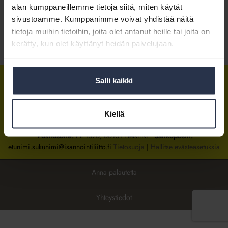
alan kumppaneillemme tietoja siitä, miten käytät
sivustoamme. Kumppanimme voivat yhdistää näitä
Kirjaudu sisään
tietoja muihin tietoihin, joita olet antanut heille tai joita on
kerätty, kun olet käyttänyt heidän palvelujaan.
Tietoa jäsenyydestä
Salli kaikki
Isännöintiliitto
Isännöintiliitto
Isännöintiliitto
LinkedInissä
Facebookissa
Instagrammissa
Kiellä
Isännöintiliiton toimisto
sijaitsee Hakaniemessä Helsingissä.
Postiosoite:
PL 1370, 00101 Helsinki
Sähköpostit:
etunimi.sukunimi@isannointiliitto.fi
Tietosuoja
|
Hallitse evästeasetuksia
Anna palautetta
Yhteystiedot