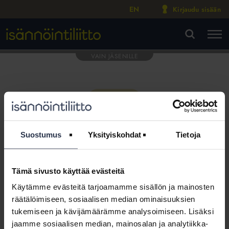
EN
Kirjaudu sisään
M
VA
Suostumus
Yksityiskohdat
Tietoja
Tämä sivusto käyttää evästeitä
Tämä osio on rajattu
Käytämme evästeitä tarjoamamme sisällön ja mainosten
Isännöintiliiton jäsenyritysten
räätälöimiseen, sosiaalisen median ominaisuuksien
henkilökunnalle
tukemiseen ja kävijämäärämme analysoimiseen. Lisäksi
jaamme sosiaalisen median, mainosalan ja analytiikka-