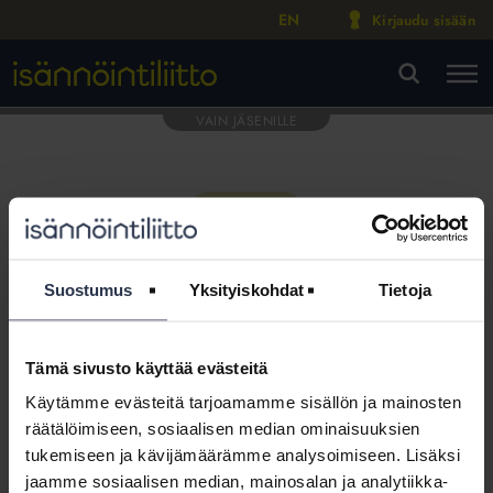
EN
Kirjaudu sisään
M
VA
Suostumus
Yksityiskohdat
Tietoja
Tämä sivusto käyttää evästeitä
Tämä osio on rajattu
Käytämme evästeitä tarjoamamme sisällön ja mainosten
Isännöintiliiton jäsenyritysten
räätälöimiseen, sosiaalisen median ominaisuuksien
henkilökunnalle
tukemiseen ja kävijämäärämme analysoimiseen. Lisäksi
jaamme sosiaalisen median, mainosalan ja analytiikka-