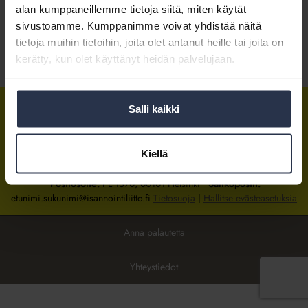
alan kumppaneillemme tietoja siitä, miten käytät
sivustoamme. Kumppanimme voivat yhdistää näitä
Kirjaudu sisään
tietoja muihin tietoihin, joita olet antanut heille tai joita on
kerätty, kun olet käyttänyt heidän palvelujaan.
Tietoa jäsenyydestä
Salli kaikki
Isännöintiliitto
Isännöintiliitto
Isännöintiliitto
LinkedInissä
Facebookissa
Instagrammissa
Kiellä
Isännöintiliiton toimisto
sijaitsee Hakaniemessä Helsingissä.
Postiosoite:
PL 1370, 00101 Helsinki
Sähköpostit:
etunimi.sukunimi@isannointiliitto.fi
Tietosuoja
|
Hallitse evästeasetuksia
Anna palautetta
Yhteystiedot