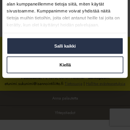
alan kumppaneillemme tietoja siitä, miten käytät
sivustoamme. Kumppanimme voivat yhdistää näitä
Kirjaudu sisään
tietoja muihin tietoihin, joita olet antanut heille tai joita on
kerätty, kun olet käyttänyt heidän palvelujaan.
Tietoa jäsenyydestä
Salli kaikki
Isännöintiliitto
Isännöintiliitto
Isännöintiliitto
LinkedInissä
Facebookissa
Instagrammissa
Kiellä
Isännöintiliiton toimisto
sijaitsee Hakaniemessä Helsingissä.
Postiosoite:
PL 1370, 00101 Helsinki
Sähköpostit:
etunimi.sukunimi@isannointiliitto.fi
Tietosuoja
|
Hallitse evästeasetuksia
Anna palautetta
Yhteystiedot