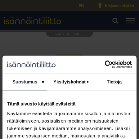
EN
Kirjaudu sisään
M
VA
Suostumus
Yksityiskohdat
Tietoja
Tämä sivusto käyttää evästeitä
Tämä osio on rajattu
Käytämme evästeitä tarjoamamme sisällön ja mainosten
Isännöintiliiton jäsenyritysten
räätälöimiseen, sosiaalisen median ominaisuuksien
henkilökunnalle
tukemiseen ja kävijämäärämme analysoimiseen. Lisäksi
jaamme sosiaalisen median, mainosalan ja analytiikka-