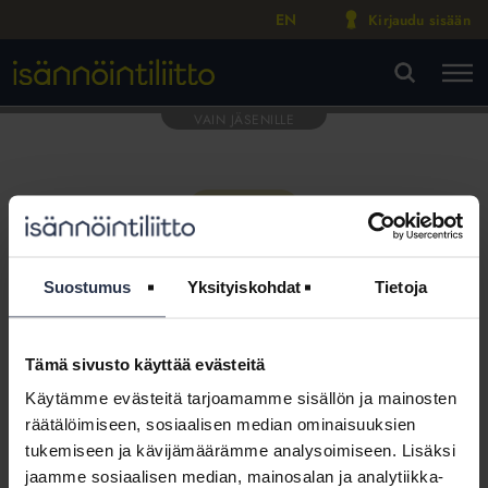
EN
Kirjaudu sisään
M
VA
Suostumus
Yksityiskohdat
Tietoja
Tämä sivusto käyttää evästeitä
Tämä osio on rajattu
Käytämme evästeitä tarjoamamme sisällön ja mainosten
Isännöintiliiton jäsenyritysten
räätälöimiseen, sosiaalisen median ominaisuuksien
henkilökunnalle
tukemiseen ja kävijämäärämme analysoimiseen. Lisäksi
jaamme sosiaalisen median, mainosalan ja analytiikka-