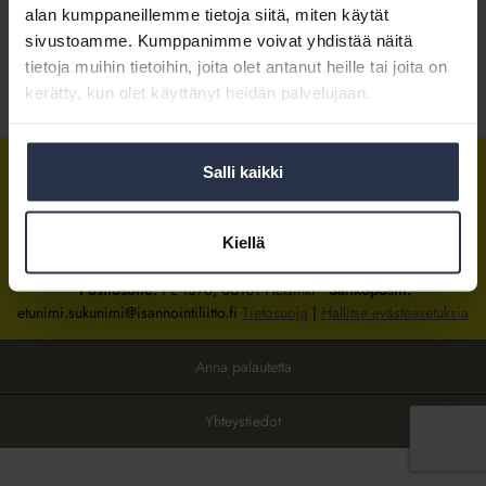
alan kumppaneillemme tietoja siitä, miten käytät
sivustoamme. Kumppanimme voivat yhdistää näitä
Kirjaudu sisään
tietoja muihin tietoihin, joita olet antanut heille tai joita on
kerätty, kun olet käyttänyt heidän palvelujaan.
Tietoa jäsenyydestä
Salli kaikki
Isännöintiliitto
Isännöintiliitto
Isännöintiliitto
LinkedInissä
Facebookissa
Instagrammissa
Kiellä
Isännöintiliiton toimisto
sijaitsee Hakaniemessä Helsingissä.
Postiosoite:
PL 1370, 00101 Helsinki
Sähköpostit:
etunimi.sukunimi@isannointiliitto.fi
Tietosuoja
|
Hallitse evästeasetuksia
Anna palautetta
Yhteystiedot