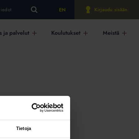
EN
tiedot
Kirjaudu sisään
 ja palvelut
Koulutukset
Meistä
on
Tietoja