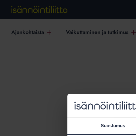
Ajankohtaista
Vaikuttaminen ja tutkimus
T
Suostumus