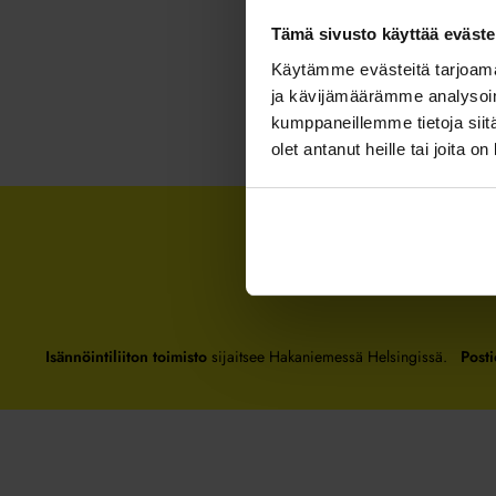
Tämä sivusto käyttää eväste
Käytämme evästeitä tarjoama
ja kävijämäärämme analysoim
kumppaneillemme tietoja siitä
olet antanut heille tai joita o
Isännöintiliiton toimisto
sijaitsee Hakaniemessä Helsingissä.
Posti