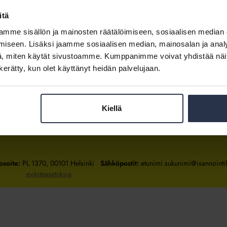
itä
mme sisällön ja mainosten räätälöimiseen, sosiaalisen median
Kirjaudu sisään
iseen. Lisäksi jaamme sosiaalisen median, mainosalan ja analy
, miten käytät sivustoamme. Kumppanimme voivat yhdistää näitä t
Tietoa jäsenyydestä
n kerätty, kun olet käyttänyt heidän palvelujaan.
Kiellä
Isännöintiliitto
Isännöintiliitto
Isännöintiliitto
LinkedInissä
Facebookissa
Instagrammissa
osoite:
PL 1370, 00101 Helsinki
Sähköpostit:
etunimi.sukunimi@isannointili
evästeasetuksia