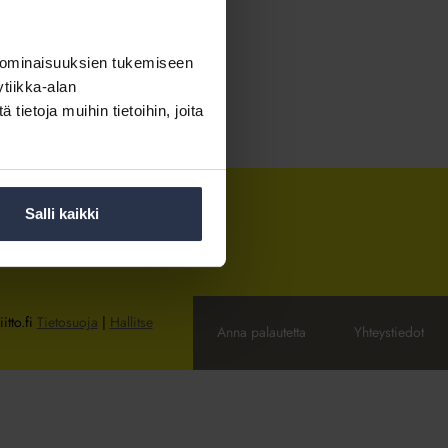
 ominaisuuksien tukemiseen
tiikka-alan
ietoja muihin tietoihin, joita
Salli kaikki
itto.fi
Tietosuoja
|
Hallitse
Anna palautetta
Yhteystiedot