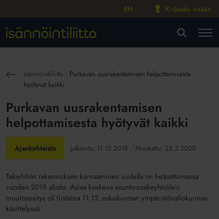
EN
Kirjaudu sisään
M
VA
Isännöintiliitto
:
Purkavan uusrakentamisen helpottamisesta
sin
hyötyvät kaikki
Purkavan uusrakentamisen
helpottamisesta hyötyvät kaikki
Ajankohtaista
Julkaistu:
11.12.2018
Muokattu:
23.3.2020
Taloyhtiön rakennuksen korvaaminen uudella on helpottumassa
vuoden 2019 alusta. Asiaa koskeva asunto-osakeyhtiölain
muutosesitys oli tiistaina 11.12. eduskunnan ympäristövaliokunnan
käsittelyssä.