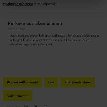
tapahtumakalenteria
ja sähköpostiasi!
Purkava uusrakentaminen
Purkava
uusrakentaminen
SIVU
26.6.2023
Purkava uusrakentaminen helpottuu merkittävästi, kun asunto-osakeyhtiölain
muutokset tulevat voimaan 1.3.2019. Isännöintiliitto on kannattanut
purkamisen helpottamista alusta asti.
Korjaukset&remontit
Laki
Lisärakentaminen
Vaikuttaminen
Jaa somessa