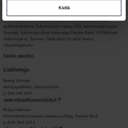
tietysti tehdään remontit suunnitelman mukaan, hän tiivistää.
Kiellä
Isännöintiliiton Putkiremonttibarometria on tehty vuodesta 2009 ja
se on kattavin tutkimus suomalaisten asunto-osakeyhtiöiden
putkiremonteista. Tutkimukseen vastasi 254 isännöitsijää ympäri
Suomea. Tutkimusta olivat tukemassa Danske Bank, LVI-Tekniset
Urakoitsijat ry, Suomen Talokeskus Oy sekä Sweco
Taloyhtiöpalvelut.
Tutustu raporttiin.
Lisätietoja:
Reetta Yrttimaa
Kehityspäällikkö, Isännöintiliitto
p. 044 548 5281
reetta.yrttimaa@isannointiliitto.fi
Riikka Mäkinen
Kiinteistörahoituksesta vastaava johtaja, Danske Bank
p. 040 544 3463