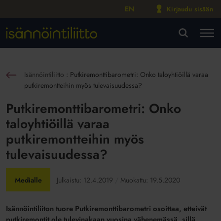
EN
Kirjaudu sisään
M
VA
Isännöintiliitto
:
Putkiremonttibarometri: Onko taloyhtiöillä varaa
sin
putkiremontteihin myös tulevaisuudessa?
Putkiremonttibarometri: Onko
taloyhtiöillä varaa
putkiremontteihin myös
tulevaisuudessa?
Medialle
Julkaistu:
12.4.2019
Muokattu:
19.5.2020
Isännöintiliiton tuore Putkiremonttibarometri osoittaa, etteivät
putkiremontit ole tulevinakaan vuosina vähenemässä, sillä