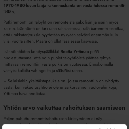
1970-1980-luvun laaja rakennuskanta on vasta tulossa remontti-
ikään.
Putkiremontti on taloyhtiön remonteista pakollisin ja usein myös
kallein. Isännöinti on tarkkana raha-asioissa, sillä barometri osoittaa,
että urakkatarjouksia pyydetään nykyään selvästi enemmän kuin
viisi vuotta sitten. Määrä on ollut tasaisessa kasvussa.
Isännöintiliiton kehityspäällikkö
Reetta Yrttimaa
pitää
huolestuttavana, että noin puolet taloyhtiöistä päättää ryhtyä
mittavaan remonttiin vasta putkiston vuotaessa. Ennakoimalla
välttyisi kalliilta vahingoilta ja säästäisi rahaa.
­­– Sellaisiakin yksittäistapauksia on, joissa remonttiin on ryhdytty
vasta, kun vakuutusyhtiö ei ole enää korvannut vuotovahinkoja,
Yrttimaa havainnollistaa.
Yhtiön arvo vaikuttaa rahoituksen saamiseen
Paljon puhuttu remonttirahoituksen kiristyminen ei näy
barometrissa, joka käsittelee jo onnistuneesti loppuun vietyjä