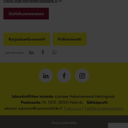
riikka.makinen@danskebank.fi
Uutishuoneeseen
Korjaukset&remontit
Putkiremontti
Jaa somessa
Isännöintiliitto
Isännöintiliitto
Isännöintiliitto
LinkedInissä
Facebookissa
Instagrammissa
Isännöintiliiton toimisto
sijaitsee Hakaniemessä Helsingissä.
Postiosoite:
PL 1370, 00101 Helsinki
Sähköpostit:
etunimi.sukunimi@isannointiliitto.fi
Tietosuoja
|
Hallitse evästeasetuksia
Anna palautetta