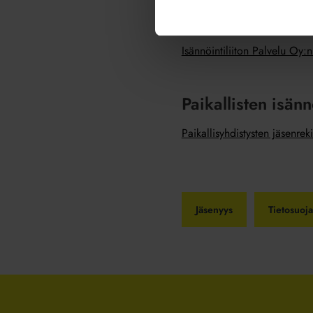
Tässä selosteessa kerromme, 
asiakasyritysten yhteyshenki
Isännöintiliiton Palvelu Oy:n
Paikallisten isänn
Paikallisyhdistysten jäsenreki
Jäsenyys
Tietosuoja