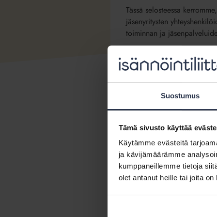
Tässä selosteessa kerromme, 
jäsenyritysten yhteyshenkilöi
toiminnan ja jäsenpalveluide
Isännöintiliiton jäsenrekister
Isännöintiliiton a
Suostumus
Tässä selosteessa kerromme, k
keräämme asiakasyritysten y
Tämä sivusto käyttää eväste
toteuttamiseksi. Lisäksi ker
Käytämme evästeitä tarjoama
asiakasyritysten yhteyshenkil
ja kävijämäärämme analysoim
Isännöintiliiton asiakas- ja s
kumppaneillemme tietoja siitä
olet antanut heille tai joita o
Isännöintiliiton P