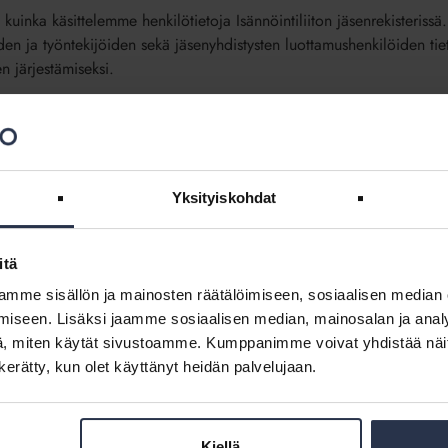
kuinka käsittelemme henkilötietoja Isännöintiliiton jäsenrekisterissä
den ja työntekijöiden sekä jäsenyhdistysten luottamushenkilöiden tiet
n järjestämiseksi.
in tietosuojaseloste
siakas- ja sidosryhmärekisteri
Yksityiskohdat
uinka käsittelemme henkilötietoja asiakas- ja sidosryhmärekisterissä.
hteyshenkilöiden tietoja asiakkuuden hoitamiseksi ja Palveluverkos
itä
äämme sidosryhmien edustajien tietoja sidosryhmäyhteistyön toteuttami
mme sisällön ja mainosten räätälöimiseen, sosiaalisen median
öiden tietoja markkinointitarkoituksessa.
iseen. Lisäksi jaamme sosiaalisen median, mainosalan ja analy
idosryhmärekisterin tietosuojaseloste
, miten käytät sivustoamme. Kumppanimme voivat yhdistää näitä t
n kerätty, kun olet käyttänyt heidän palvelujaan.
alvelu Oy:n asiakasrekisteri
Kiellä