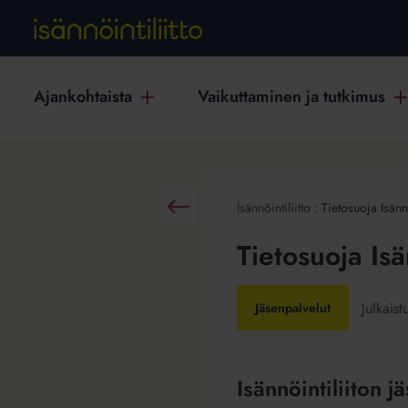
Ajankohtaista
Vaikuttaminen ja tutkimus
Isännöintiliitto
:
Tietosuoja Isännö
Takaisin
Tietosuoja Isä
Julkaist
Jäsenpalvelut
Isännöintiliiton j