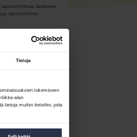
. Isännöintiliitossa keräämme
oja Isännöintiliiton
Tietoja
 Isännöintiliitossa
totoiminnan käytännön
seksi ja potentiaalisten
 ominaisuuksien tukemiseen
tiikka-alan
ietoja muihin tietoihin, joita
Salli kaikki