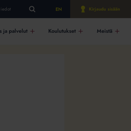
EN
tiedot
Kirjaudu sisään
 ja palvelut
Koulutukset
Meistä