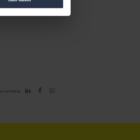
iakasrekisterissä. Keräämme
aa somessa