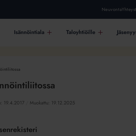
Neuvonta
Yhteys
Isännöintiala
Taloyhtiöille
Jäsenyys
intiliitossa
nnöintiliitossa
u:
19.4.2017
Muokattu:
19.12.2025
äsenrekisteri