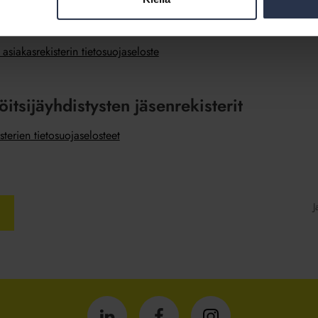
kuinka käsittelemme henkilötietoja Isännöintiliiton Palvelu Oy:n as
löiden tietoja asiakkaan hankkiman palvelun järjestämiseksi.
 asiakasrekisterin tietosuojaseloste
öitsijäyhdistysten jäsenrekisterit
sterien tietosuojaselosteet
J