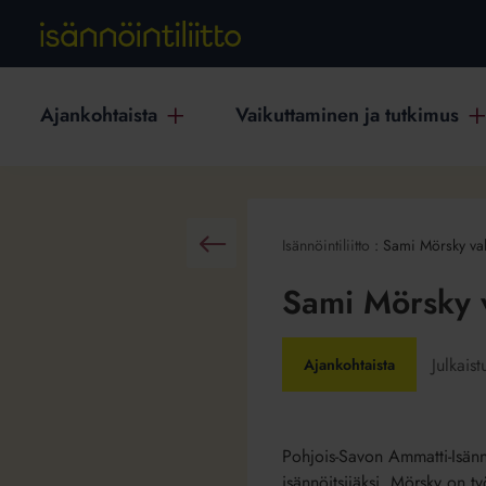
Ajankohtaista
Vaikuttaminen ja tutkimus
Isännöintiliitto
:
Sami Mörsky vali
Takaisin
Sami Mörsky v
Julkais
Ajankohtaista
Pohjois-Savon Ammatti-Isännö
isännöitsijäksi. Mörsky on ty