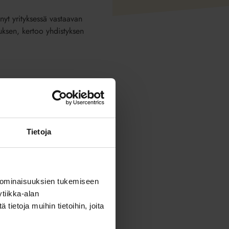
yt yrityksessä vastaavan
uksen, kertoo yhdistyksen
Tietoja
 ominaisuuksien tukemiseen
tiikka-alan
ietoja muihin tietoihin, joita