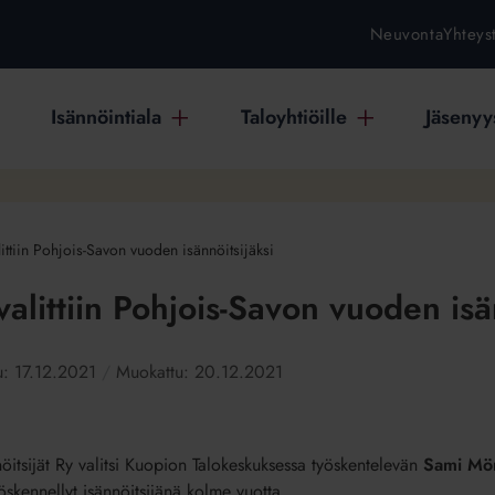
Neuvonta
Yhteys
Isännöintiala
Taloyhtiöille
Jäsenyys
ttiin Pohjois-Savon vuoden isännöitsijäksi
alittiin Pohjois-Savon vuoden isän
tu:
17.12.2021
Muokattu:
20.12.2021
itsijät Ry valitsi Kuopion Talokeskuksessa työskentelevän
Sami Mö
öskennellyt isännöitsijänä kolme vuotta.