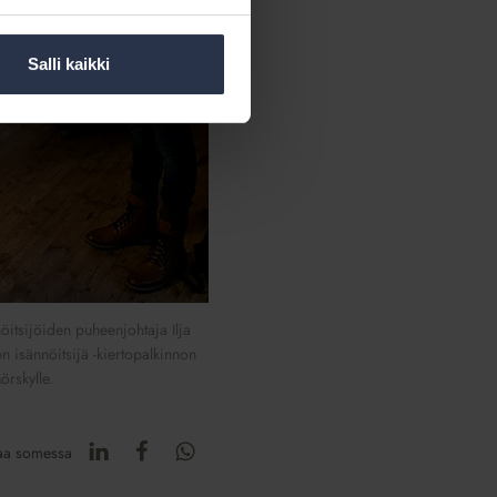
Salli kaikki
itsijöiden puheenjohtaja Ilja
en isännöitsijä -kiertopalkinnon
rskylle.
aa somessa