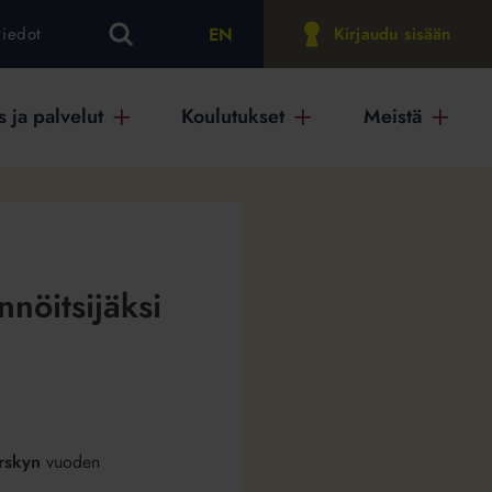
EN
tiedot
Kirjaudu sisään
 ja palvelut
Koulutukset
Meistä
nöitsijäksi
rskyn
vuoden