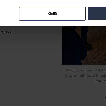
ovutti pokaalin Mörskylle yhdistyksen
udessa Kuopiossa 15.12.2021.
Kiellä
itsijät Ry on Isännöintiliiton
eystiedot
Pohjois-Savon Ammatti-Isännö
Knuutinen (oik.) luovutti vuod
Sami Mö
J