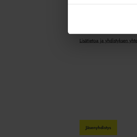
isännöitsijälle. Knuutinen lu
järjestämässä lounastilaisu
Pohjois-Savon Ammatti-Isännö
jäsenyhdistys.
Lisätietoa ja yhdistyksen yht
Jäsenyhdistys