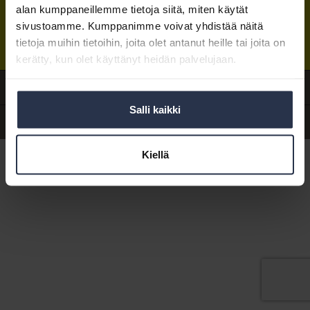
alan kumppaneillemme tietoja siitä, miten käytät
Isännöintiliiton toimisto
sijaitsee Hakaniemessä Helsingissä.
sivustoamme. Kumppanimme voivat yhdistää näitä
Postiosoite:
PL 1370, 00101 Helsinki
Sähköpostit:
tietoja muihin tietoihin, joita olet antanut heille tai joita on
etunimi.sukunimi@isannointiliitto.fi
Tietosuoja
|
Hallitse evästeasetuksia
kerätty, kun olet käyttänyt heidän palvelujaan.
Anna palautetta
Salli kaikki
Yhteystiedot
Kiellä