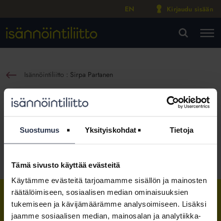
EN
Kirjaudu sisään
M
VA
Isännöintiliitto
:
Sirpa Partanen
sin
Sirpa Partanen
Yritys- ja nimitysuutinen
Julkaistu:
22.1.2020
Suostumus
Yksityiskohdat
Tietoja
Jaa somessa
Tämä sivusto käyttää evästeitä
Käytämme evästeitä tarjoamamme sisällön ja mainosten
räätälöimiseen, sosiaalisen median ominaisuuksien
tukemiseen ja kävijämäärämme analysoimiseen. Lisäksi
Isännöintiliitto
Isännöintiliitto
Isännöintiliitto
jaamme sosiaalisen median, mainosalan ja analytiikka-
LinkedInissä
Facebookissa
Instagrammissa