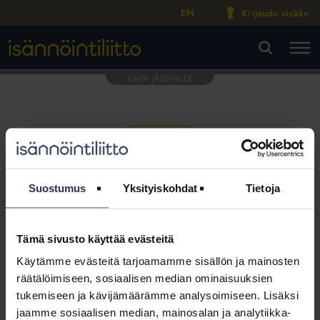
EN
Kirjaudu sisään
M
VA
Suostumus
Yksityiskohdat
Tietoja
Tämä sivusto käyttää evästeitä
Tämä osio on rajattu
Käytämme evästeitä tarjoamamme sisällön ja mainosten
Isännöintiliiton jäsenyritysten
räätälöimiseen, sosiaalisen median ominaisuuksien
henkilökunnalle
tukemiseen ja kävijämäärämme analysoimiseen. Lisäksi
jaamme sosiaalisen median, mainosalan ja analytiikka-