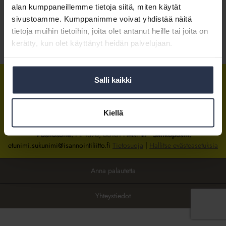
alan kumppaneillemme tietoja siitä, miten käytät
sivustoamme. Kumppanimme voivat yhdistää näitä
Kirjaudu sisään
tietoja muihin tietoihin, joita olet antanut heille tai joita on
kerätty, kun olet käyttänyt heidän palvelujaan.
Tietoa jäsenyydestä
Salli kaikki
Isännöintiliitto
Isännöintiliitto
Isännöintiliitto
LinkedInissä
Facebookissa
Instagrammissa
Kiellä
Isännöintiliiton toimisto
sijaitsee Hakaniemessä Helsingissä.
Postiosoite:
PL 1370, 00101 Helsinki
Sähköpostit:
etunimi.sukunimi@isannointiliitto.fi
Tietosuoja
|
Hallitse evästeasetuksia
Anna palautetta
Yhteystiedot