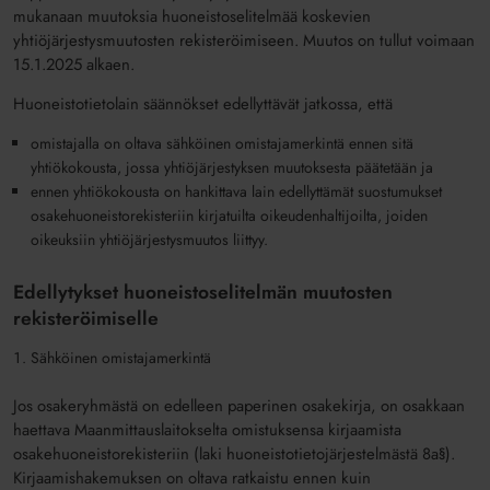
mukanaan muutoksia huoneistoselitelmää koskevien
yhtiöjärjestysmuutosten rekisteröimiseen. Muutos on tullut voimaan
15.1.2025 alkaen.
Huoneistotietolain säännökset edellyttävät jatkossa, että
omistajalla on oltava sähköinen omistajamerkintä ennen sitä
yhtiökokousta, jossa yhtiöjärjestyksen muutoksesta päätetään ja
ennen yhtiökokousta on hankittava lain edellyttämät suostumukset
osakehuoneistorekisteriin kirjatuilta oikeudenhaltijoilta, joiden
oikeuksiin yhtiöjärjestysmuutos liittyy.
Edellytykset huoneistoselitelmän muutosten
rekisteröimiselle
Sähköinen omistajamerkintä
Jos osakeryhmästä on edelleen paperinen osakekirja, on osakkaan
haettava Maanmittauslaitokselta omistuksensa kirjaamista
osakehuoneistorekisteriin (laki huoneistotietojärjestelmästä 8a§).
Kirjaamishakemuksen on oltava ratkaistu ennen kuin