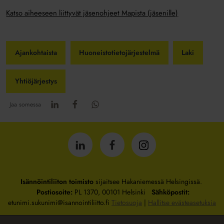
Katso aiheeseen liittyvät jäsenohjeet Mapista (jäsenille)
Ajankohtaista
Huoneistotietojärjestelmä
Laki
Yhtiöjärjestys
Jaa somessa
Isännöintiliitto
Isännöintiliitto
Isännöintiliitto
LinkedInissä
Facebookissa
Instagrammissa
Isännöintiliiton toimisto
sijaitsee Hakaniemessä Helsingissä.
Postiosoite:
PL 1370, 00101 Helsinki
Sähköpostit:
etunimi.sukunimi@isannointiliitto.fi
Tietosuoja
|
Hallitse evästeasetuksia