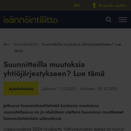
EN
Kirjaudu sisään
M
VA
Isännöintiliitto
:
Suunnitteilla muutoksia yhtiöjärjestykseen? Lue
sin
tämä
Suunnitteilla muutoksia
yhtiöjärjestykseen? Lue tämä
Ajankohtaista
Julkaistu:
11.3.2025
Muokattu:
30.10.2025
Jatkossa huoneistoselitelmää koskevia muutoksia
suunniteltaessa on jo etukäteen otettava huomioon muuttuneet
huoneistotietolain säännökset.
Loppuvuodesta 2024 hyväksytty Valtioneuvoston asetus on tuonut