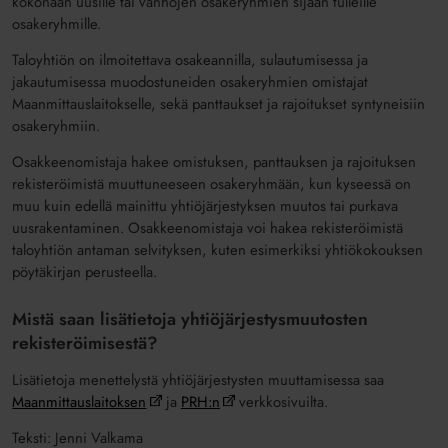
kokonaan uusille tai vanhojen osakeryhmien sijaan tulleille
osakeryhmille.
Taloyhtiön on ilmoitettava osakeannilla, sulautumisessa ja
jakautumisessa muodostuneiden osakeryhmien omistajat
Maanmittauslaitokselle, sekä panttaukset ja rajoitukset syntyneisiin
osakeryhmiin.
Osakkeenomistaja hakee omistuksen, panttauksen ja rajoituksen
rekisteröimistä muuttuneeseen osakeryhmään, kun kyseessä on
muu kuin edellä mainittu yhtiöjärjestyksen muutos tai purkava
uusrakentaminen. Osakkeenomistaja voi hakea rekisteröimistä
taloyhtiön antaman selvityksen, kuten esimerkiksi yhtiökokouksen
pöytäkirjan perusteella.
Mistä saan lisätietoja yhtiöjärjestysmuutosten
rekisteröimisestä?
Lisätietoja menettelystä yhtiöjärjestysten muuttamisessa saa
Maanmittauslaitoksen
ja
PRH:n
verkkosivuilta.
Teksti: Jenni Valkama