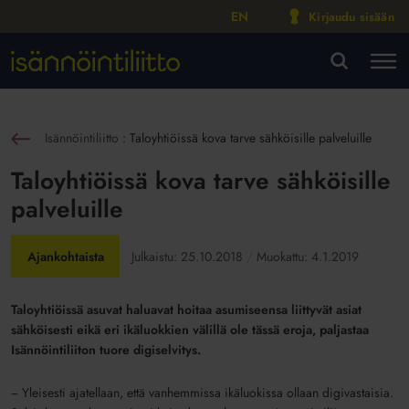
EN
Kirjaudu sisään
M
VA
Isännöintiliitto
:
Taloyhtiöissä kova tarve sähköisille palveluille
sin
Taloyhtiöissä kova tarve sähköisille
palveluille
Ajankohtaista
Julkaistu:
25.10.2018
Muokattu:
4.1.2019
Taloyhtiöissä asuvat haluavat hoitaa asumiseensa liittyvät asiat
sähköisesti eikä eri ikäluokkien välillä ole tässä eroja, paljastaa
Isännöintiliiton tuore digiselvitys.
− Yleisesti ajatellaan, että vanhemmissa ikäluokissa ollaan digivastaisia.