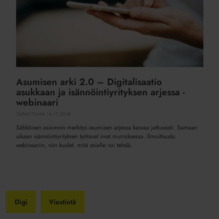
asukkaan
ja
isännöintiyrityksen
arjessa
-
webinaari
Asumisen arki 2.0 – Digitalisaatio
asukkaan ja isännöintiyrityksen arjessa -
webinaari
TAPAHTUMA
14.11.2018
Sähköisen asioinnin merkitys asumisen arjessa kasvaa jatkuvasti. Samaan
aikaan isännöintiyrityksen työtavat ovat murroksessa. Ilmoittaudu
webinaariin, niin kuulet, mitä asialle voi tehdä.
Digi
Viestintä