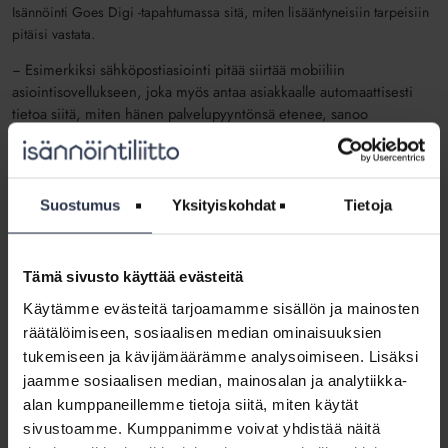
Isännöinti Goes Digi -tapahtumassa sitä, miten lisääntyneisiin tarpeisiin
pitäisi vastata.
− Esimerkiksi sähköpostiasiointi pitää siirtää mobiiliin
asiointisovellukseen, joka myös antaa asiakkaalle automaattisesti
tietoa siitä, miten hänen palvelupyyntönsä etenee, sanoo
isännöitsijä Oskari Träskelin 10+ Isännöinti Oy:stä.
Isännöintiyritykset aikovat sähköisten palveluiden avulla parantaa
asiakaskokemusta.
Suostumus
Yksityiskohdat
Tietoja
− Suurin osa (67%) asiakkaista haluaa vastaanottaa kaiken
viestinnän sähköisesti. Lähiaikoina panostetaan erityisesti
asiakasviestinnän ratkaisuihin, kuten parempiin taloyhtiösivuihin ja
Tämä sivusto käyttää evästeitä
monikanavaisuuteen. Parhaat sähköiset palvelut mahdollistavat
Käytämme evästeitä tarjoamamme sisällön ja mainosten
tiedon liikkumisen isännöinnin ja asiakkaiden välillä molempiin
räätälöimiseen, sosiaalisen median ominaisuuksien
suuntiin, Tuhkanen sanoo.
tukemiseen ja kävijämäärämme analysoimiseen. Lisäksi
Isännöintialan digiselvitykseen 2018
vastasi 618 osakasta ja
jaamme sosiaalisen median, mainosalan ja analytiikka-
asukasta sekä 274 isännöitsijää.
alan kumppaneillemme tietoja siitä, miten käytät
sivustoamme. Kumppanimme voivat yhdistää näitä
Lisätietoja: