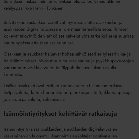
Selvityksen mukaan näin ei kuitenkaan ole, sanoo Isännöintiliiton
kehityspäällikkö Henrik Tuhkanen.
Selvityksen vastaukset osoittivat myös sen, että osakkaiden ja
asukkaiden digivalmiudessa ei ole maantieteellistä eroa. Ihmiset
kokevat taloyhtiöiden sähköiset palvelut yhtä tärkeiksi sekä suurissa
kaupungeissa että pienissä kunnissa.
Osakkaat ja asukkaat haluavat hoitaa sähköisesti erityisesti vika- ja
häiriöilmoitukset. Myös muun muassa sauna- ja pyykkitupavuorojen
varaaminen verkkosivujen tai älypuhelinsovelluksen avulla
kiinnostaa.
Lisäksi asiakkaat ovat erittäin kiinnostuneita tilaamaan erilaisia
lisäpalveluita, kuten huoneistojen pienkorjaustöitä, ikkunanpesuja
ja siivouspalveluita, sähköisesti.
Isännöintiyritykset kehittävät ratkaisuja
Isännöintiyrityksissä osakkaiden ja asukkaiden digivalmiuksien
kasvaminen on huomattu. Isännöintialan johtajat pohtivat eilen