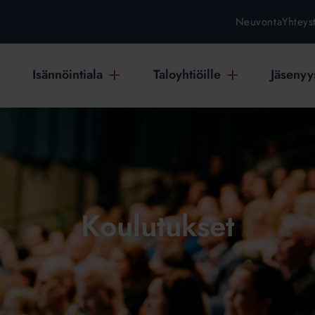
Neuvonta
Yhteys
Isännöintiala
Taloyhtiöille
Jäsenyys
Koulutukset