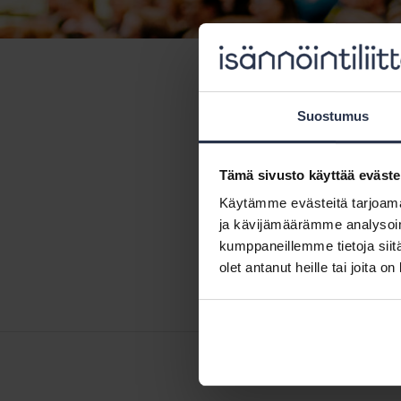
Tapahtumaka
Isännöin
Suostumus
Webinaarit
Tämä sivusto käyttää eväste
Käytämme evästeitä tarjoama
ja kävijämäärämme analysoim
Ajankohta
kumppaneillemme tietoja siitä
03.11.2026 klo 9
olet antanut heille tai joita o