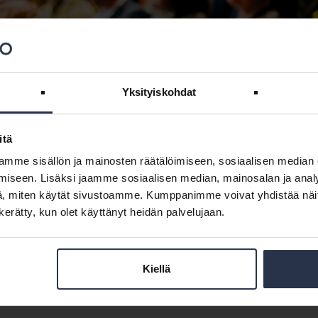
lenteriin
tialan ajankohtaiset -webinaari
Yksityiskohdat
itä
mme sisällön ja mainosten räätälöimiseen, sosiaalisen median
iseen. Lisäksi jaamme sosiaalisen median, mainosalan ja analy
Tapahtumapaikka
, miten käytät sivustoamme. Kumppanimme voivat yhdistää näitä t
:00 - 10:30
Webinaari
n kerätty, kun olet käyttänyt heidän palvelujaan.
Kiellä
VIIMEINEN ILMOITTAUTUMISPÄIVÄ: 2.11.2026