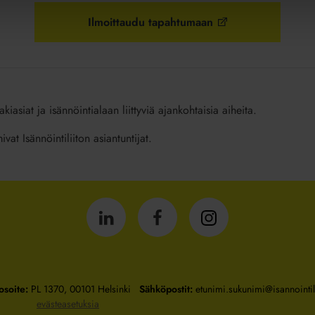
Ilmoittaudu tapahtumaan
kiasiat ja isännöintialaan liittyviä ajankohtaisia aiheita.
vat Isännöintiliiton asiantuntijat.
Isännöintiliitto
Isännöintiliitto
Isännöintiliitto
LinkedInissä
Facebookissa
Instagrammissa
osoite:
PL 1370, 00101 Helsinki
Sähköpostit:
etunimi.sukunimi@isannointili
evästeasetuksia