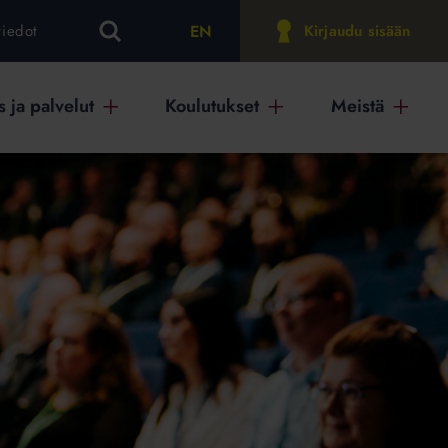
EN
tiedot
Kirjaudu sisään
 ja palvelut
Koulutukset
Meistä