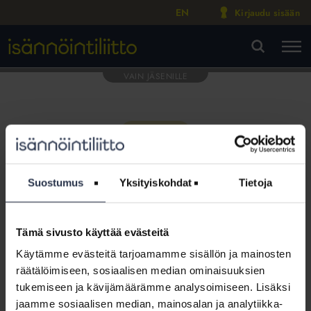
EN
Kirjaudu sisään
M
VA
Suostumus
Yksityiskohdat
Tietoja
Tämä sivusto käyttää evästeitä
Tämä osio on rajattu
Käytämme evästeitä tarjoamamme sisällön ja mainosten
Isännöintiliiton jäsenyritysten
räätälöimiseen, sosiaalisen median ominaisuuksien
henkilökunnalle
tukemiseen ja kävijämäärämme analysoimiseen. Lisäksi
jaamme sosiaalisen median, mainosalan ja analytiikka-