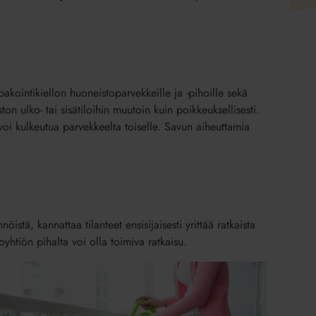
akointikiellon huoneistoparvekkeille ja -pihoille sekä
ton ulko- tai sisätiloihin muutoin kuin poikkeuksellisesti.
 voi kulkeutua parvekkeelta toiselle. Savun aiheuttamia
öistä, kannattaa tilanteet ensisijaisesti yrittää ratkaista
yhtiön pihalta voi olla toimiva ratkaisu.