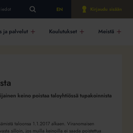
EN
tiedot
Kirjaudu sisään
 ja palvelut
Koulutukset
Meistä
sta
ainen keino poistaa taloyhtiössä tupakoinnista
räämistä taloonsa 1.1.2017 alkaen. Viranomaisen
sta silloin, jos muilla keinoilla ei saada poistettua