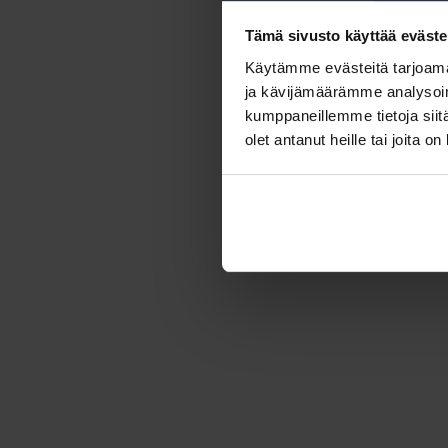
Tämä sivusto käyttää eväste
Käytämme evästeitä tarjoama
ja kävijämäärämme analysoim
kumppaneillemme tietoja siitä
olet antanut heille tai joita o