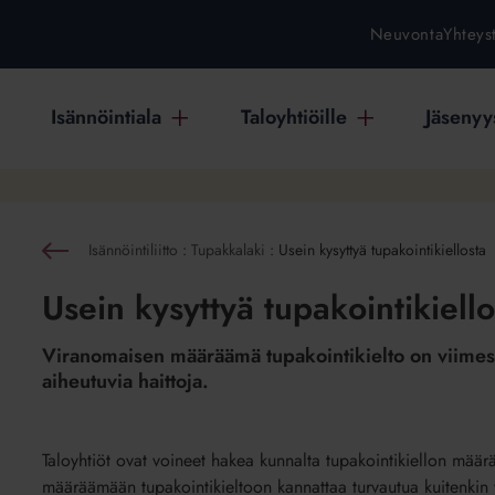
Neuvonta
Yhteys
Isännöintiala
Taloyhtiöille
Jäsenyys
Isännöintiliitto
:
Tupakkalaki
:
Usein kysyttyä tupakointikiellosta
akaisin
Usein kysyttyä tupakointikiello
Viranomaisen määräämä tupakointikielto on viimesij
aiheutuvia haittoja.
Taloyhtiöt ovat voineet hakea kunnalta tupakointikiellon mää
määräämään tupakointikieltoon kannattaa turvautua kuitenkin va