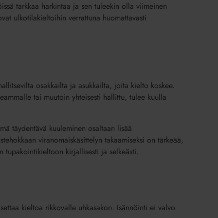
issä tarkkaa harkintaa ja sen tuleekin olla viimeinen
vat ulkotilakieltoihin verrattuna huomattavasti
llitsevilta osakkailta ja asukkailta, joita kielto koskee.
ammalle tai muutoin yhteisesti hallittu, tulee kuulla
Tämä täydentävä kuuleminen osaltaan lisää
ustehokkaan viranomaiskäsittelyn takaamiseksi on tärkeää,
tupakointikieltoon kirjallisesti ja selkeästi.
ettaa kieltoa rikkovalle uhkasakon. Isännöinti ei valvo