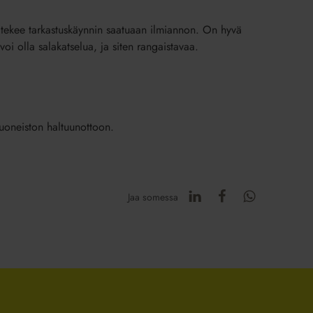
 tekee tarkastuskäynnin saatuaan ilmiannon. On hyvä
i olla salakatselua, ja siten rangaistavaa.
uoneiston haltuunottoon.
Jaa somessa