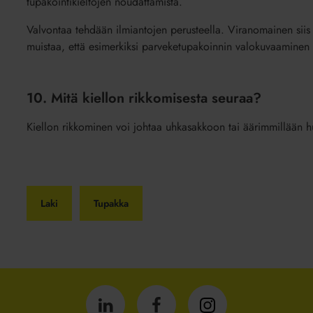
tupakointikieltojen noudattamista.
Valvontaa tehdään ilmiantojen perusteella. Viranomainen siis
muistaa, että esimerkiksi parveketupakoinnin valokuvaaminen vo
10. Mitä kiellon rikkomisesta seuraa?
Kiellon rikkominen voi johtaa uhkasakkoon tai äärimmillään h
Laki
Tupakka
Isännöintiliitto
Isännöintiliitto
Isännöintiliitto