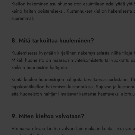
Kiellon hakeminen asuinhuoneiston asuintilaan edellyttää yhtiö
keino haitan poistamiseksi. Kustannukset kiellon hakemisesta o
suuremmat.
8. Mitä tarkoittaa kuuleminen?
Kuulemisessa kysytään kirjallinen näkemys asiasta niiltä tiloja ha
Mikäli huoneisto on määräosin yhteisomistettu tai vuokrattu use
kaikkia huoneiston haltijoita.
Kunta kuulee huoneistojen haltijoita tarvittaessa uudestaan. 
tupakointikiellon hakemisen kustannuksia. Sujuvan ja kustann
että huoneiston haltijat ilmaisevat kantansa haettavaksi aiottuun 
9. Miten kieltoa valvotaan?
Voimassa olevaa kieltoa valvoo lain mukaan kunta, joka voi as