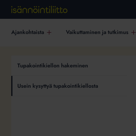
Ajankohtaista
Vaikuttaminen ja tutkimus
Usein
Tupakointikiellon hakeminen
kysyttyä
T
tupakointikiellosta
Usein kysyttyä tupakointikiellosta