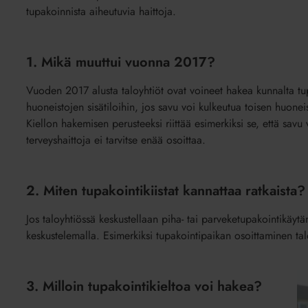
tupakoinnista aiheutuvia haittoja.
1. Mikä muuttui vuonna 2017?
Vuoden 2017 alusta taloyhtiöt ovat voineet hakea kunnalta tup
huoneistojen sisätiloihin, jos savu voi kulkeutua toisen huoneis
Kiellon hakemisen perusteeksi riittää esimerkiksi se, että savu
terveyshaittoja ei tarvitse enää osoittaa.
2. Miten tupakointikiistat kannattaa ratkaista?
Jos taloyhtiössä keskustellaan piha- tai parveketupakointikäytänn
keskustelemalla. Esimerkiksi tupakointipaikan osoittaminen talo
3. Milloin tupakointikieltoa voi hakea?