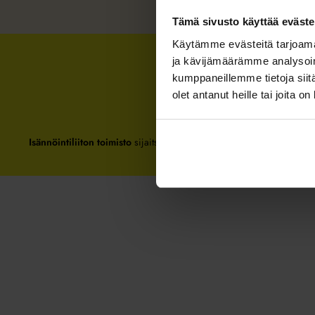
Tämä sivusto käyttää eväste
Käytämme evästeitä tarjoama
ja kävijämäärämme analysoim
kumppaneillemme tietoja siitä
olet antanut heille tai joita o
Isännöintiliiton toimisto
sijaitsee Hakaniemessä Helsingissä.
Posti