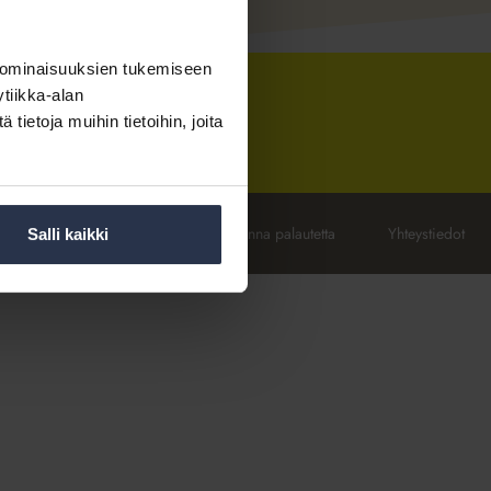
 ominaisuuksien tukemiseen
tiikka-alan
ietoja muihin tietoihin, joita
itto.fi
Tietosuoja
|
Hallitse
Anna palautetta
Yhteystiedot
Salli kaikki