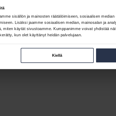
itä
mme sisällön ja mainosten räätälöimiseen, sosiaalisen median
iseen. Lisäksi jaamme sosiaalisen median, mainosalan ja analy
Isännöintiliitto
Isännöintiliitto
Isännöintiliitto
, miten käytät sivustoamme. Kumppanimme voivat yhdistää näitä t
LinkedInissä
Facebookissa
Instagrammissa
n kerätty, kun olet käyttänyt heidän palvelujaan.
osoite:
PL 1370, 00101 Helsinki
Sähköpostit:
etunimi.sukunimi@isannointili
Kiellä
evästeasetuksia