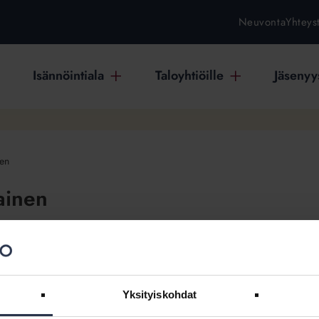
Neuvonta
Yhteys
Isännöintiala
Taloyhtiöille
Jäsenyys
nen
ainen
Julkaistu:
22.1.2020
Yksityiskohdat
J