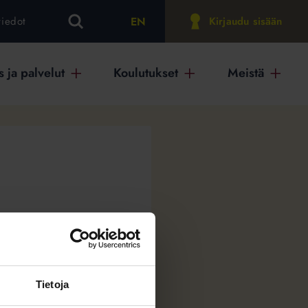
EN
tiedot
Kirjaudu sisään
 ja palvelut
Koulutukset
Meistä
Tietoja
aa somessa