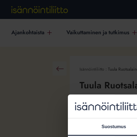
Ajankohtaista
Vaikuttaminen ja tutkimus
Isännöintiliitto
:
Tuula Ruotsalai
Takaisin
Tuula Ruotsal
Yritys- ja nimitysuutinen
Suostumus