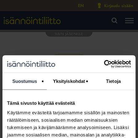
EN
Kirjaudu sisään
M
VA
Suostumus
Yksityiskohdat
Tietoja
Tämä sivusto käyttää evästeitä
Tämä osio on rajattu
Käytämme evästeitä tarjoamamme sisällön ja mainosten
Isännöintiliiton jäsenyritysten
räätälöimiseen, sosiaalisen median ominaisuuksien
henkilökunnalle
tukemiseen ja kävijämäärämme analysoimiseen. Lisäksi
jaamme sosiaalisen median, mainosalan ja analytiikka-