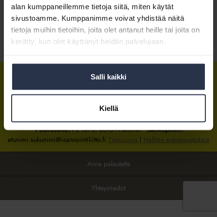
alan kumppaneillemme tietoja siitä, miten käytät
sivustoamme. Kumppanimme voivat yhdistää näitä
Kirjaudu sisään
tietoja muihin tietoihin, joita olet antanut heille tai joita on
kerätty, kun olet käyttänyt heidän palvelujaan.
Tietoa jäsenyydestä
Salli kaikki
Isännöintiliitto
Isännöintiliitto
Isännöintiliitto
LinkedInissä
Facebookissa
Instagrammissa
Kiellä
Isännöintiliiton toimisto
sijaitsee Hakaniemessä Helsingissä.
Postiosoite:
PL 1370, 00101 Helsinki
Sähköpostit:
etunimi.sukunimi@isannointiliitto.fi
Tietosuoja
|
Hallitse evästeasetuksia
Anna palautetta
Yhteystiedot