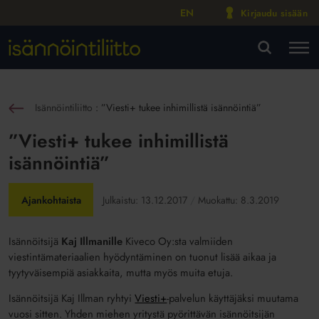
EN
Kirjaudu sisään
M
VA
Isännöintiliitto
:
”Viesti+ tukee inhimillistä isännöintiä”
sin
”Viesti+ tukee inhimillistä
isännöintiä”
Ajankohtaista
Julkaistu:
13.12.2017
Muokattu:
8.3.2019
Isännöitsijä
Kaj Illmanille
Kiveco Oy:sta valmiiden
viestintämateriaalien hyödyntäminen on tuonut lisää aikaa ja
tyytyväisempiä asiakkaita, mutta myös muita etuja.
Isännöitsijä Kaj Illman ryhtyi
Viesti+
-palvelun käyttäjäksi muutama
vuosi sitten. Yhden miehen yritystä pyörittävän isännöitsijän