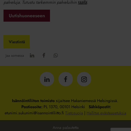
palveluja. Tutustu tarkemmin palveluihin
täällä
.
Uutishuoneeseen
Viestintä
Jaa somessa
Isännöintiliitto
Isännöintiliitto
Isännöintiliitto
LinkedInissä
Facebookissa
Instagrammissa
Isännöintiliiton toimisto
sijaitsee Hakaniemessä Helsingissä.
Postiosoite:
PL 1370, 00101 Helsinki
Sähköpostit:
etunimi.sukunimi@isannointiliitto.fi
Tietosuoja
|
Hallitse evästeasetuksia
Anna palautetta