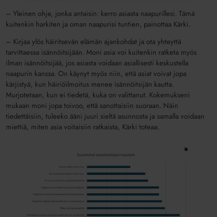
– Yleinen ohje, jonka antaisin: kerro asiasta naapurillesi. Tämä
kuitenkin harkiten ja oman naapurisi tuntien, painottaa Kärki.
– Kirjaa ylös häiritsevän elämän ajankohdat ja ota yhteyttä
tarvittaessa isännöitsijään. Moni asia voi kuitenkin ratketa myös
ilman isännöitsijää, jos asiasta voidaan asiallisesti keskustella
naapurin kanssa. On käynyt myös niin, että asiat voivat jopa
kärjistyä, kun häiriöilmoitus menee isännöitsijän kautta.
Murjotetaan, kun ei tiedetä, kuka on valittanut. Kokemukseni
mukaan moni jopa toivoo, että sanottaisiin suoraan. Näin
tiedettäisiin, tuleeko ääni juuri sieltä asunnosta ja samalla voidaan
miettiä, miten asia voitaisiin ratkaista, Kärki toteaa.