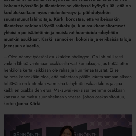
kokenut työssään ja tilanteiden selvittelyssä hyötyä siitä, että on
koulutukseltaan myös mielenterveys- ja päihdetyöhön
suuntautunut lähihoitaja. Kärki korostaa, että vaikeissakin
tilanteissa voidaan löytää ratkaisuja, kun asukkaat sitoutuvat
yhteisiin pelisääntöihin ja muistavat huomioida taloyhtiön
muutkin asukkaat. Kärki isännöi eri kokoisia ja eri-ikäisiä taloja
Joensuun alueella.
– Olen nähnyt työssäni asukkaiden ahdingon. On inhimillisesti
vaikea lähteä vaatimaan osakkaalta vastikemaksuja, jos tietää ettei
henkilöllä kerta kaikkiaan ole rahaa ja kun tietää taustat. Ei se
helpota kenenkään oloa, että painetaan päälle. Mutta samaan aikaan
tehtäväni on kuitenkin varmistaa taloyhtiön vakaa talous ja ajaa
kaikkien osakkaiden etua. Maksuvaikeuksissa teemme osakkaan
kanssa aina maksusuunnitelman yhdessä, johon osakas sitoutuu,
kertoo
Jonna Kärki
.