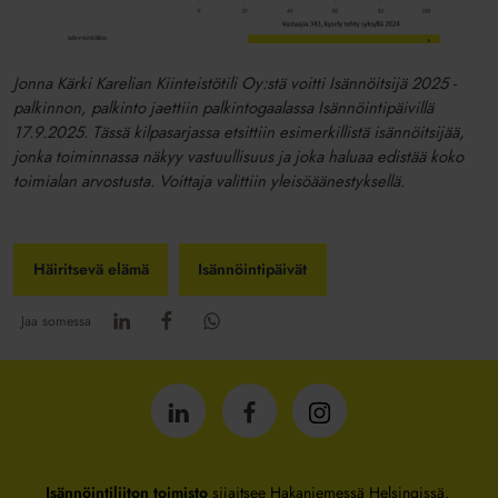
Jonna Kärki Karelian Kiinteistötili Oy:stä voitti Isännöitsijä 2025 -
palkinnon, palkinto jaettiin palkintogaalassa Isännöintipäivillä
17.9.2025. Tässä kilpasarjassa etsittiin esimerkillistä isännöitsijää,
jonka toiminnassa näkyy vastuullisuus ja joka haluaa edistää koko
toimialan arvostusta. Voittaja valittiin yleisöäänestyksellä.
Häiritsevä elämä
Isännöintipäivät
Jaa somessa
Isännöintiliitto
Isännöintiliitto
Isännöintiliitto
LinkedInissä
Facebookissa
Instagrammissa
Isännöintiliiton toimisto
sijaitsee Hakaniemessä Helsingissä.