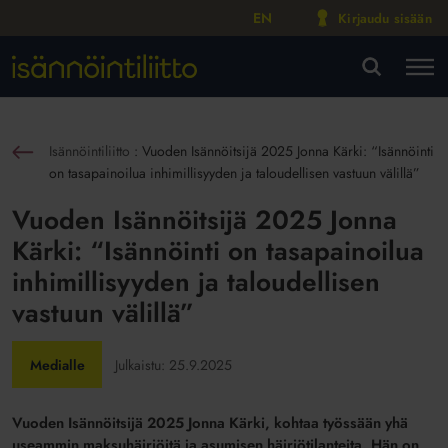
EN
Kirjaudu sisään
M
VA
Isännöintiliitto
:
Vuoden Isännöitsijä 2025 Jonna Kärki: “Isännöinti
sin
on tasapainoilua inhimillisyyden ja taloudellisen vastuun välillä”
Vuoden Isännöitsijä 2025 Jonna
Kärki: “Isännöinti on tasapainoilua
inhimillisyyden ja taloudellisen
vastuun välillä”
Medialle
Julkaistu:
25.9.2025
Vuoden Isännöitsijä 2025 Jonna Kärki, kohtaa työssään yhä
useammin maksuhäiriöitä ja asumisen häiriötilanteita. Hän on