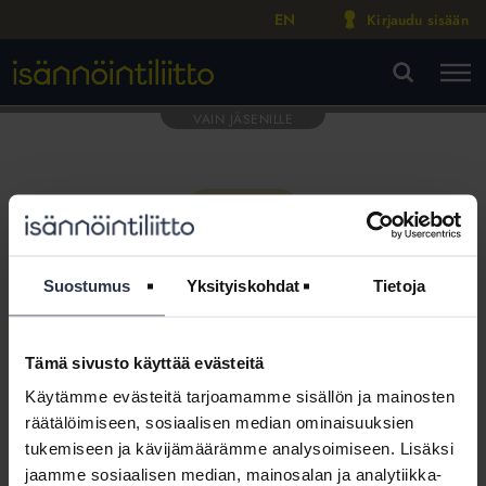
EN
Kirjaudu sisään
M
VA
Suostumus
Yksityiskohdat
Tietoja
Tämä sivusto käyttää evästeitä
Tämä osio on rajattu
Käytämme evästeitä tarjoamamme sisällön ja mainosten
Isännöintiliiton jäsenyritysten
räätälöimiseen, sosiaalisen median ominaisuuksien
henkilökunnalle
tukemiseen ja kävijämäärämme analysoimiseen. Lisäksi
jaamme sosiaalisen median, mainosalan ja analytiikka-