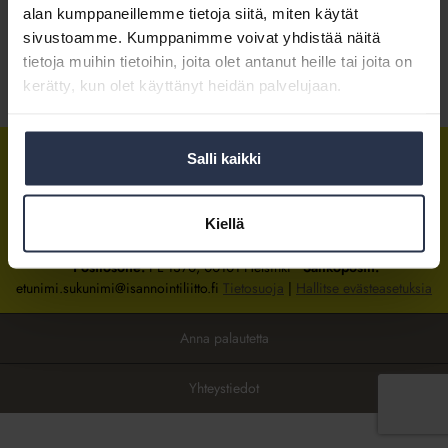
alan kumppaneillemme tietoja siitä, miten käytät
sivustoamme. Kumppanimme voivat yhdistää näitä
Kirjaudu sisään
tietoja muihin tietoihin, joita olet antanut heille tai joita on
kerätty, kun olet käyttänyt heidän palvelujaan.
Tietoa jäsenyydestä
Salli kaikki
Isännöintiliitto
Isännöintiliitto
Isännöintiliitto
LinkedInissä
Facebookissa
Instagrammissa
Kiellä
Isännöintiliiton toimisto
sijaitsee Hakaniemessä Helsingissä.
Postiosoite:
PL 1370, 00101 Helsinki
Sähköpostit:
etunimi.sukunimi@isannointiliitto.fi
Tietosuoja
|
Hallitse evästeasetuksia
Anna palautetta
Yhteystiedot