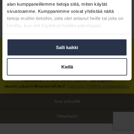
alan kumppaneillemme tietoja siitä, miten käytät
sivustoamme. Kumppanimme voivat yhdistää näitä
Kirjaudu sisään
tietoja muihin tietoihin, joita olet antanut heille tai joita on
kerätty, kun olet käyttänyt heidän palvelujaan.
Tietoa jäsenyydestä
Salli kaikki
Isännöintiliitto
Isännöintiliitto
Isännöintiliitto
LinkedInissä
Facebookissa
Instagrammissa
Kiellä
Isännöintiliiton toimisto
sijaitsee Hakaniemessä Helsingissä.
Postiosoite:
PL 1370, 00101 Helsinki
Sähköpostit:
etunimi.sukunimi@isannointiliitto.fi
Tietosuoja
|
Hallitse evästeasetuksia
Anna palautetta
Yhteystiedot