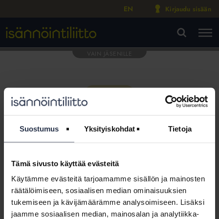
EN
Kirjaudu sisään
M
VA
Suostumus
Yksityiskohdat
Tietoja
Tämä sivusto käyttää evästeitä
Tämä osio on rajattu
Käytämme evästeitä tarjoamamme sisällön ja mainosten
Isännöintiliiton jäsenyritysten
räätälöimiseen, sosiaalisen median ominaisuuksien
henkilökunnalle
tukemiseen ja kävijämäärämme analysoimiseen. Lisäksi
jaamme sosiaalisen median, mainosalan ja analytiikka-