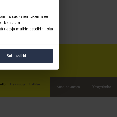
 ominaisuuksien tukemiseen
tiikka-alan
ietoja muihin tietoihin, joita
Salli kaikki
itto.fi
Tietosuoja
|
Hallitse
Anna palautetta
Yhteystiedot