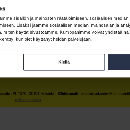
itä
mme sisällön ja mainosten räätälöimiseen, sosiaalisen median
Kirjaudu sisään
iseen. Lisäksi jaamme sosiaalisen median, mainosalan ja analy
, miten käytät sivustoamme. Kumppanimme voivat yhdistää näitä t
Tietoa jäsenyydestä
n kerätty, kun olet käyttänyt heidän palvelujaan.
Kiellä
Isännöintiliitto
Isännöintiliitto
Isännöintiliitto
LinkedInissä
Facebookissa
Instagrammissa
osoite:
PL 1370, 00101 Helsinki
Sähköpostit:
etunimi.sukunimi@isannointili
evästeasetuksia