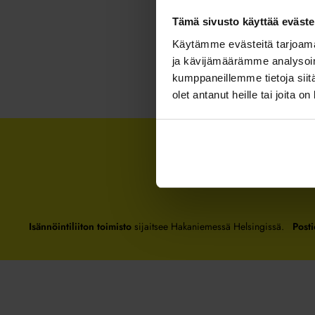
Tämä sivusto käyttää eväste
Käytämme evästeitä tarjoama
ja kävijämäärämme analysoim
kumppaneillemme tietoja siitä
olet antanut heille tai joita o
Isännöintiliiton toimisto
sijaitsee Hakaniemessä Helsingissä.
Posti