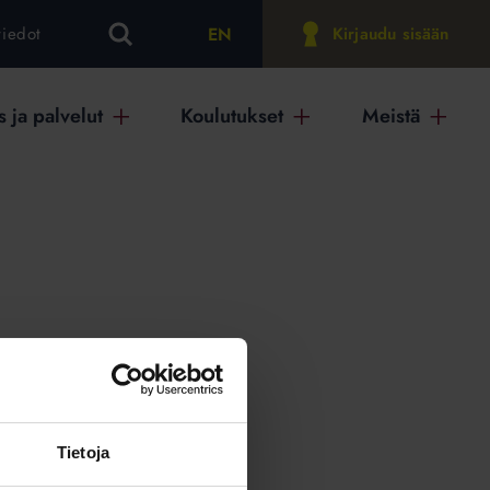
EN
tiedot
Kirjaudu sisään
 ja palvelut
Koulutukset
Meistä
on
Tietoja