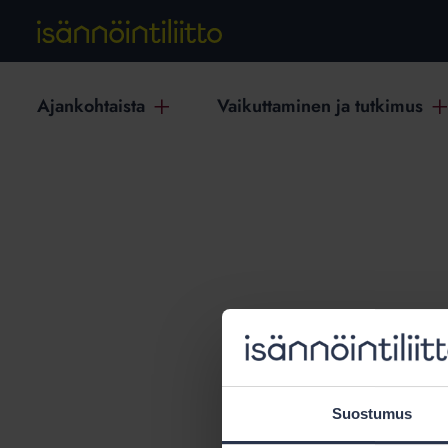
Ajankohtaista
Vaikuttaminen ja tutkimus
T
Suostumus