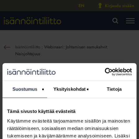
EN
Kirjaudu sisään
M
VA
Isännöintiliitto
:
Webinaari: Johtamisen aamukahvit:
sin
Naisjohtajuus
Webinaari: Johtamisen aamukahvit:
Naisjohtajuus
Suostumus
Yksityiskohdat
Tietoja
Webinaarit ja videot
Julkaistu:
20.12.2024
Tämä sivusto käyttää evästeitä
Johtamisen aamukahvit: Naisjohtajuus
10.12.2024
Käytämme evästeitä tarjoamamme sisällön ja mainosten
räätälöimiseen, sosiaalisen median ominaisuuksien
Jäsenvieraana toimitusjohtaja Teija Ojankoski, Y-säätiö
tukemiseen ja kävijämäärämme analysoimiseen. Lisäksi