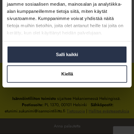
Keskustelemassa toimitusjohtaja Mia Koro-Kanerva, Isännöintiliitto
jaamme sosiaalisen median, mainosalan ja analytiikka-
alan kumppaneillemme tietoja siitä, miten käytät
Katso webinaarin tallenne tästä.
sivustoamme. Kumppanimme voivat yhdistää näitä
tietoja muihin tietoihin, joita olet antanut heille tai joita on
kerätty, kun olet käyttänyt heidän palvelujaan.
Johtaminen
Jaa somessa
Salli kaikki
Kiellä
Isännöintiliitto
Isännöintiliitto
Isännöintiliitto
LinkedInissä
Facebookissa
Instagrammissa
Isännöintiliiton toimisto
sijaitsee Hakaniemessä Helsingissä.
Postiosoite:
PL 1370, 00101 Helsinki
Sähköpostit:
etunimi.sukunimi@isannointiliitto.fi
Tietosuoja
|
Hallitse evästeasetuksia
Anna palautetta