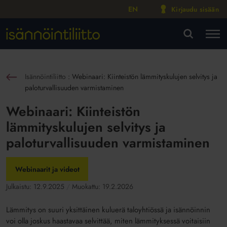
EN
Kirjaudu sisään
M
VA
Isännöintiliitto
:
Webinaari: Kiinteistön lämmityskulujen selvitys ja
sin
paloturvallisuuden varmistaminen
Webinaari: Kiinteistön
lämmityskulujen selvitys ja
paloturvallisuuden varmistaminen
Webinaarit ja videot
Julkaistu:
12.9.2025
Muokattu:
19.2.2026
Lämmitys on suuri yksittäinen kuluerä taloyhtiössä ja isännöinnin
voi olla joskus haastavaa selvittää, miten lämmityksessä voitaisiin