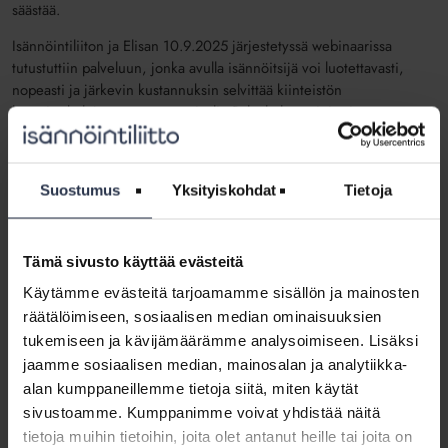
säästää.
Isännöintiliiton ja Elisan 10.9.2025 järjestetyssä webinaarissa
tutustuttiin palveluun, jonka avulla isännöitsijä voi luotettavasti,
nopeasti ja järkevin kustannuksin selvittää kiinteistön
lämmityskulujen säästöpotentiaalit. Palvelu huomioi eri
ratkaisuvaihtoehdot, juuri siinä kiinteistössä.
Paikalla oli kommentoimassa ja vastaamassa kysymyksiin myös
Suostumus
Yksityiskohdat
Tietoja
Apex Heatin toimitusjohtaja ja tekniikan tohtori
Jussi Vimpari
, joka
on erikoistunut kiinteistöjen lämmityskustannusten hallintaan.
Webinaarin toisena aiheena oli taloyhtiöissä puhututtava ja
Tämä sivusto käyttää evästeitä
ajankohtainen paloturvallisuus.
Käytämme evästeitä tarjoamamme sisällön ja mainosten
Webinaarissa kuultiin Elisan palveluratkaisusta, jonka avulla
räätälöimiseen, sosiaalisen median ominaisuuksien
isännöinti voi varmistaa vastuullaan olevan kiinteistön
tukemiseen ja kävijämäärämme analysoimiseen. Lisäksi
paloturvallisuuden tason. Palvelu koostuu kolmesta osa-alueesta
jaamme sosiaalisen median, mainosalan ja analytiikka-
yhden luukun periaatteella ja avaimet käteen -palveluna.
alan kumppaneillemme tietoja siitä, miten käytät
Kiinteistön paloturvallisuuden riskikartoituspalvelu
sivustoamme. Kumppanimme voivat yhdistää näitä
Elisa täyden palvelun huoneistojen palovaroitinpalvelu
tietoja muihin tietoihin, joita olet antanut heille tai joita on