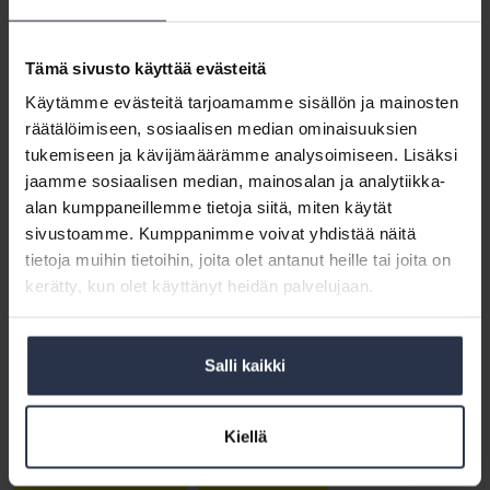
Isännöintiliiton ja Lassila & Tikanojan 12.11.2025 järjestämässä
webinaarissa saatiin käytännön vinkkejä, joilla vähennetään
Tämä sivusto käyttää evästeitä
ylläpitokuluja ja lisätään kiinteistön arvoa samalla, kun tuetaan
luonnon monimuotoisuutta. Webinaarissa käytiin läpi ratkaisuja
Käytämme evästeitä tarjoamamme sisällön ja mainosten
kuten niittyalueet, monipuoliset istutukset ja luonnonmateriaalien
räätälöimiseen, sosiaalisen median ominaisuuksien
hyödyntäminen, sekä niiden vaikutuksia hoitokustannuksiin ja
tukemiseen ja kävijämäärämme analysoimiseen. Lisäksi
ympäristöön, kun tavoitteena on vastuullinen sekä kustannuksia
jaamme sosiaalisen median, mainosalan ja analytiikka-
säästävä kunnossapito.
alan kumppaneillemme tietoja siitä, miten käytät
Webinaarissa aiheesta olivat puhumassa L&T Kiinteistöhuollon
sivustoamme. Kumppanimme voivat yhdistää näitä
Viher- ja luontopalveluista aluejohtaja
Satu Sokkinen
sekä
tietoja muihin tietoihin, joita olet antanut heille tai joita on
laatumestari
Pia Säävälä
. Heidän kanssaan oli keskustelemassa
kerätty, kun olet käyttänyt heidän palvelujaan.
Isännöintiliiton tutkimuspäällikkö
Olli Rekonen
.
Webinaarin esitysmateriaalin voit ladata tästä.
Salli kaikki
Webinaarin tallenteen voit katsoa tästä.
Kiellä
Kumppaniwebinaari
Kunnossapito