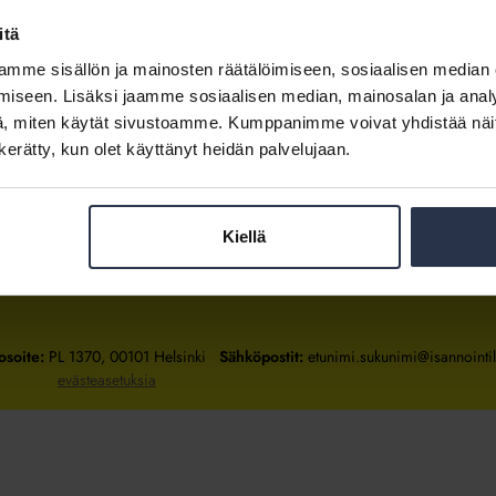
itä
mme sisällön ja mainosten räätälöimiseen, sosiaalisen median
Kirjaudu sisään
iseen. Lisäksi jaamme sosiaalisen median, mainosalan ja analy
, miten käytät sivustoamme. Kumppanimme voivat yhdistää näitä t
Tietoa jäsenyydestä
n kerätty, kun olet käyttänyt heidän palvelujaan.
Kiellä
Isännöintiliitto
Isännöintiliitto
Isännöintiliitto
LinkedInissä
Facebookissa
Instagrammissa
osoite:
PL 1370, 00101 Helsinki
Sähköpostit:
etunimi.sukunimi@isannointili
evästeasetuksia