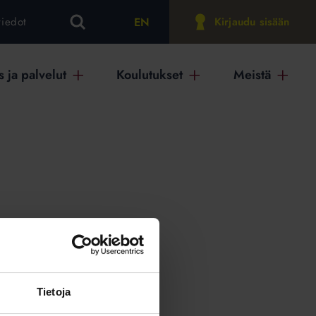
EN
tiedot
Kirjaudu sisään
 ja palvelut
Koulutukset
Meistä
on
Tietoja