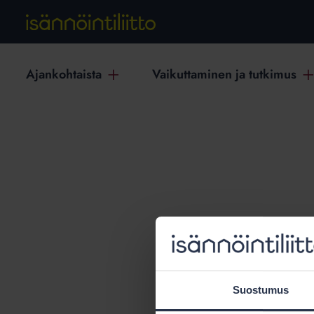
Ajankohtaista
Vaikuttaminen ja tutkimus
T
Suostumus