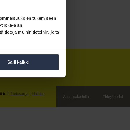
 ominaisuuksien tukemiseen
tiikka-alan
ietoja muihin tietoihin, joita
Salli kaikki
itto.fi
Tietosuoja
|
Hallitse
Anna palautetta
Yhteystiedot