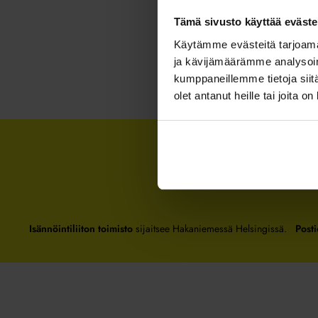
Tämä sivusto käyttää eväste
Käytämme evästeitä tarjoama
ja kävijämäärämme analysoim
kumppaneillemme tietoja siitä
olet antanut heille tai joita o
Isännöintiliiton toimisto
sijaitsee Hakaniemessä Helsingissä.
Posti