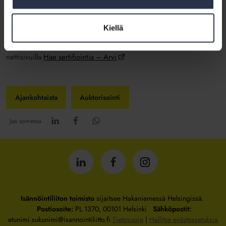
Lataa webinaarin materiaali tästä.
Katso webinaarin tallenne tästä.
Kiellä
Jos haluat hakea Arvi-sertifikaattia, voit täyttää hakemuksen
nettisivuilla
Hae sertifiointia – Arvi
Ajankohtaista
Auktorisointi
Jaa somessa
Isännöintiliitto
Isännöintiliitto
Isännöintiliitto
LinkedInissä
Facebookissa
Instagrammissa
Isännöintiliiton toimisto
sijaitsee Hakaniemessä Helsingissä.
Postiosoite:
PL 1370, 00101 Helsinki
Sähköpostit:
etunimi.sukunimi@isannointiliitto.fi
Tietosuoja
|
Hallitse evästeasetuksia