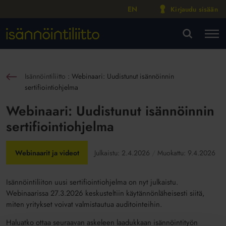
EN
Kirjaudu sisään
M
VA
Isännöintiliitto
:
Webinaari: Uudistunut isännöinnin
sin
sertifiointiohjelma
Webinaari: Uudistunut isännöinnin
sertifiointiohjelma
Webinaarit ja videot
Julkaistu:
2.4.2026
Muokattu:
9.4.2026
Isännöintiliiton uusi sertifiointiohjelma on nyt julkaistu.
Webinaarissa 27.3.2026 keskusteltiin käytännönläheisesti siitä,
miten yritykset voivat valmistautua auditointeihin.
Haluatko ottaa seuraavan askeleen laadukkaan isännöintityön