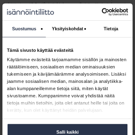
kehittämisessä? Sertifiointiohjelman avulla isännöintiyritykset voivat
osoittaa työnsä laadun ja luotettavuuden sekä kehittää omaa
toimintaansa. Sertifiointiin liittyy paljon sääntöjä, mutta sen ei
tarvitse olla monimutkaista. Webinaarissa valotamme uuden
Suostumus
Yksityiskohdat
Tietoja
sertifiointiohjelmamme saloja.
Webinaarissa selviää muun muassa:
Tämä sivusto käyttää evästeitä
Mikä sertifiointiohjelma on ja miksi se on perustettu?
Miten sertifiointiohjelma eroaa muista sertifiointiohjelmista,
Käytämme evästeitä tarjoamamme sisällön ja mainosten
esimerkiksi ISO 9001 -sertifioinnista?
räätälöimiseen, sosiaalisen median ominaisuuksien
Miten yritys saa sertifikaatin ja mitä se vaatii?
tukemiseen ja kävijämäärämme analysoimiseen. Lisäksi
Mitä auditoinnit ovat ja mitä niissä tapahtuu?
jaamme sosiaalisen median, mainosalan ja analytiikka-
Mitä hyötyä sertifioinnista on?
alan kumppaneillemme tietoja siitä, miten käytät
sivustoamme. Kumppanimme voivat yhdistää näitä
Webinaariin kannattaa myös kuunnella, jos haluat tietää, mitä
tietoja muihin tietoihin, joita olet antanut heille tai joita on
sertifioidulta yritykseltä vaaditaan ja mitä sertifikaatin saaminen
kerätty, kun olet käyttänyt heidän palvelujaan.
paljastaa yrityksen luotettavuudesta ja isännöinnin laadusta.
Webinaarin asiantuntijoina toimivat Isännöintiliiton
sertifiointipäällikkö Simo Taitto ja kehitysjohtaja Reetta Yrttimaa.
Salli kaikki