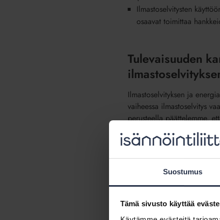
Ilmastoselvitysten käyttöön
osaavat toimittaa hankkei
Tulevaisuuden kan
ilmastoselvitykse
Ilmastoselvityksen ja energiat
vaiheessa ilmastoselvitys vaa
perusteella päättelemme, ett
energiatehokkuusdirektiivin to
2030 alkaen, jolloin rakennu
rakennuksille. Jos siis jatkos
täydentää toisiaan saumatto
Suostumus
Isännöintiliitto ehdottaa ka
ja ilmastoselvitys voitaisiin 
Tämä sivusto käyttää eväste
Käytämme evästeitä tarjoama