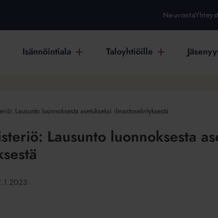
Neuvonta
Yhteys
Isännöintiala
Taloyhtiöille
Jäsenyys
riö: Lausunto luonnoksesta asetukseksi ilmastoselvityksestä
steriö: Lausunto luonnoksesta as
ksestä
2.1.2023