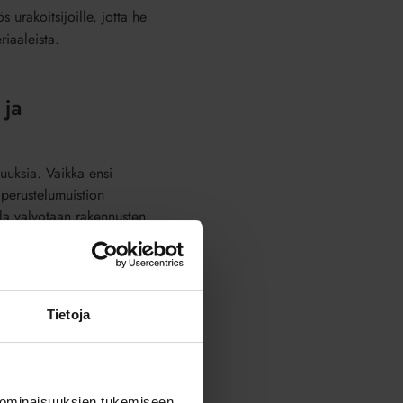
s urakoitsijoille, jotta he
iaaleista.
 ja
isuuksia. Vaikka ensi
 perustelumuistion
lla valvotaan rakennusten
ta taloyhtiöiltä vuodesta
oitettava kaikille
elvitystä, niiden täytyy joko
Tietoja
030 jälkeen energiatodistus
 ominaisuuksien tukemiseen