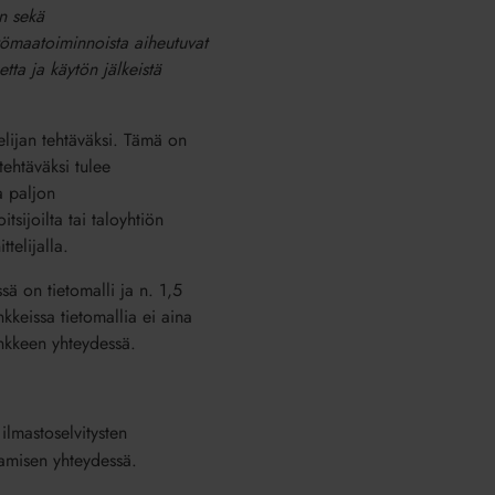
n sekä
työmaatoiminnoista aiheutuvat
ta ja käytön jälkeistä
telijan tehtäväksi. Tämä on
tehtäväksi tulee
a paljon
sijoilta tai taloyhtiön
telijalla.
ä on tietomalli ja n. 1,5
kkeissa tietomallia ei aina
ankkeen yhteydessä.
 ilmastoselvitysten
tamisen yhteydessä.