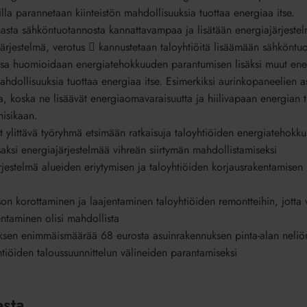
lla parannetaan kiinteistön mahdollisuuksia tuottaa energiaa itse.
asta sähköntuotannosta kannattavampaa ja lisätään energiajärjeste
järjestelmä, verotus  kannustetaan taloyhtiöitä lisäämään sähköntu
sa huomioidaan energiatehokkuuden parantumisen lisäksi muut energ
mahdollisuuksia tuottaa energiaa itse. Esimerkiksi aurinkopaneelie
ia, koska ne lisäävät energiaomavaraisuutta ja hiilivapaan energian 
nisikaan.
at ylittävä työryhmä etsimään ratkaisuja taloyhtiöiden energiatehokk
saksi energiajärjestelmää vihreän siirtymän mahdollistamiseksi
rjestelmä alueiden eriytymisen ja taloyhtiöiden korjausrakentamisen
on korottaminen ja laajentaminen taloyhtiöiden remontteihin, jotta 
entaminen olisi mahdollista
ksen enimmäismäärää 68 eurosta asuinrakennuksen pinta-alan neli
tiöiden taloussuunnittelun välineiden parantamiseksi
esta