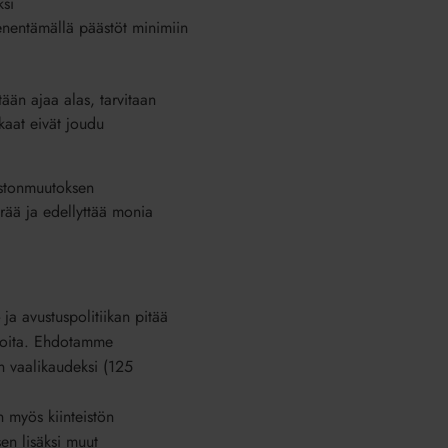
ksi
nentämällä päästöt minimiin
tään ajaa alas, tarvitaan
kaat eivät joudu
astonmuutoksen
ärää ja edellyttää monia
ja avustuspolitiikan pitää
sioita. Ehdotamme
n vaalikaudeksi (125
n myös kiinteistön
en lisäksi muut