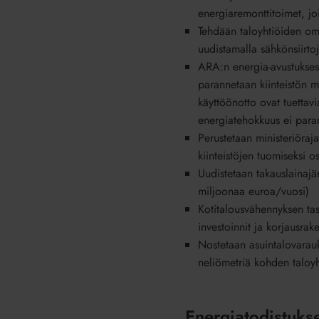
energiaremonttitoimet, joi
Tehdään taloyhtiöiden om
uudistamalla sähkönsiirto
ARA:n energia-avustukses
parannetaan kiinteistön 
käyttöönotto ovat tuettav
energiatehokkuus ei para
Perustetaan ministeriöraj
kiinteistöjen tuomiseksi o
Uudistetaan takauslainajä
miljoonaa euroa/vuosi)
Kotitalousvähennyksen tas
investoinnit ja korjausrak
Nostetaan asuintalovarau
neliömetriä kohden taloyh
Energiatodistuks