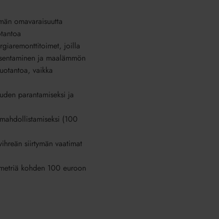
lmän omavaraisuutta
otantoa
iaremonttitoimet, joilla
n asentaminen ja maalämmön
tuotantoa, vaikka
uuden parantamiseksi ja
 mahdollistamiseksi (100
vihreän siirtymän vaatimat
ömetriä kohden 100 euroon