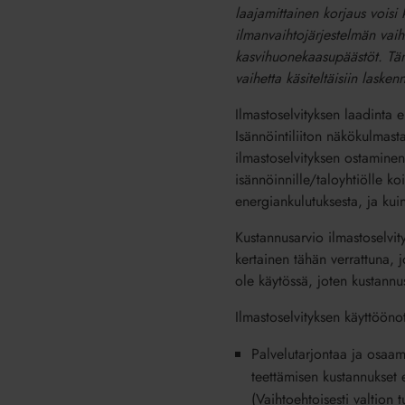
laajamittainen korjaus voisi
ilmanvaihtojärjestelmän vaih
kasvihuonekaasupäästöt. Tämä
vaihetta käsiteltäisiin lasken
Ilmastoselvityksen laadinta e
Isännöintiliiton näkökulmast
ilmastoselvityksen ostaminen
isännöinnille/taloyhtiölle ko
energiankulutuksesta, ja kuin
Kustannusarvio ilmastoselvit
kertainen tähän verrattuna, 
ole käytössä, joten kustannu
Ilmastoselvityksen käyttööno
Palvelutarjontaa ja osaami
teettämisen kustannukset 
(Vaihtoehtoisesti valtion 