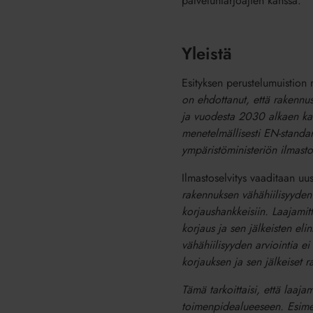
palveluntarjoajien kanssa.
Yleistä
Esityksen perustelumuistio
on ehdottanut, että rakennus
ja vuodesta 2030 alkaen kaik
menetelmällisesti EN-standa
ympäristöministeriön ilmast
Ilmastoselvitys vaaditaan uus
rakennuksen vähähiilisyyden 
korjaushankkeisiin. Laajamitt
korjaus ja sen jälkeisten el
vähähiilisyyden arviointia ei
korjauksen ja sen jälkeiset 
Tämä tarkoittaisi, että laaja
toimenpidealueeseen. Esimer