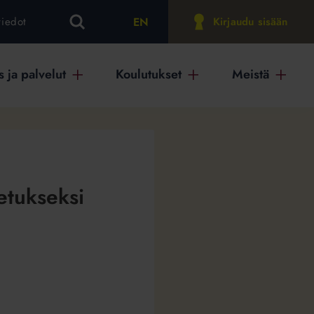
EN
tiedot
Kirjaudu sisään
 ja palvelut
Koulutukset
Meistä
etukseksi