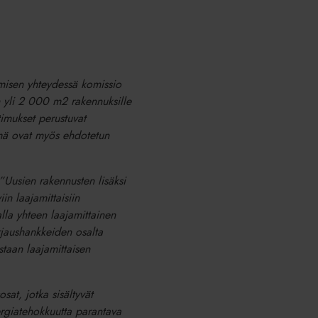
misen yhteydessä komissio
en yli 2 000 m2 rakennuksille
timukset perustuvat
ämä ovat myös ehdotetun
”Uusien rakennusten lisäksi
in laajamittaisiin
alla yhteen laajamittainen
rjaushankkeiden osalta
astaan laajamittaisen
sat, jotka sisältyvät
ergiatehokkuutta parantava