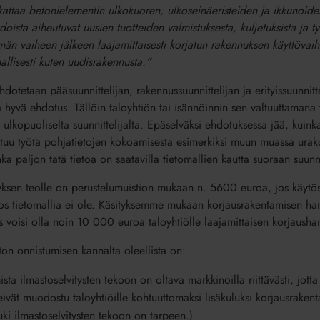
 kattaa betonielementin ulkokuoren, ulkoseinäeristeiden ja ikkunoide
doista aiheutuvat uusien tuotteiden valmistuksesta, kuljetuksista ja 
n vaiheen jälkeen laajamittaisesti korjatun rakennuksen käyttövaihet
nallisesti kuten uudisrakennusta.”
hdotetaan pääsuunnittelijan, rakennussuunnittelijan ja erityissuunnit
a hyvä ehdotus. Tällöin taloyhtiön tai isännöinnin sen valtuuttamana 
 ulkopuoliselta suunnittelijalta. Epäselväksi ehdotuksessa jää, kuink
ituu työtä pohjatietojen kokoamisesta esimerkiksi muun muassa urakoit
ka paljon tätä tietoa on saatavilla tietomallien kautta suoraan suunnit
yksen teolle on perustelumuistion mukaan n. 5600 euroa, jos käytöss
jos tietomallia ei ole. Käsityksemme mukaan korjausrakentamisen han
s voisi olla noin 10 000 euroa taloyhtiölle laajamittaisen korjaush
ton onnistumisen kannalta oleellista on:
sta ilmastoselvitysten tekoon on oltava markkinoilla riittävästi, jotta
eivät muodostu taloyhtiöille kohtuuttomaksi lisäkuluksi korjausraken
tuki ilmastoselvitysten tekoon on tarpeen.)