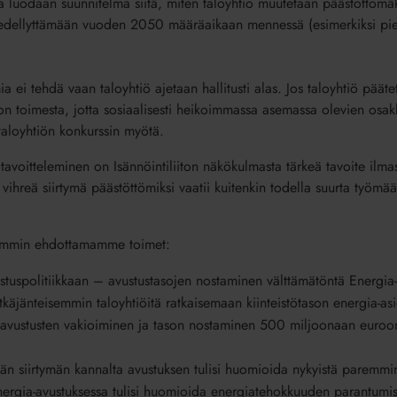
 ja luodaan suunnitelma siitä, miten taloyhtiö muutetaan päästöttömä
n edellyttämään vuoden 2050 määräaikaan mennessä (esimerkiksi pie
ia ei tehdä vaan taloyhtiö ajetaan hallitusti alas. Jos taloyhtiö pääte
ion toimesta, jotta sosiaalisesti heikoimmassa asemassa olevien osak
taloyhtiön konkurssin myötä.
avoitteleminen on Isännöintiliiton näkökulmasta tärkeä tavoite ilm
n vihreä siirtymä päästöttömiksi vaatii kuitenkin todella suurta työmä
emmin ehdottamamme toimet:
ustuspolitiikkaan – avustustasojen nostaminen välttämätöntä Energia- 
käjänteisemmin taloyhtiöitä ratkaisemaan kiinteistötason energia-a
-avustusten vakioiminen ja tason nostaminen 500 miljoonaan euroo
reän siirtymän kannalta avustuksen tulisi huomioida nykyistä paremmi
rgia-avustuksessa tulisi huomioida energiatehokkuuden parantumis