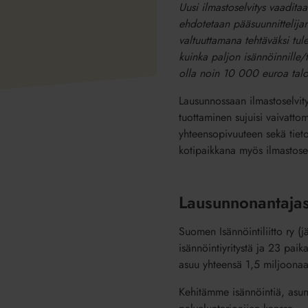
Uusi ilmastoselvitys vaaditaa
ehdotetaan pääsuunnittelijan,
valtuuttamana tehtäväksi tul
kuinka paljon isännöinnille/
olla noin 10 000 euroa talo
Lausunnossaan ilmastoselvityk
tuottaminen sujuisi vaivattoma
yhteensopivuuteen sekä tieto
kotipaikkana myös ilmastosel
Lausunnonantajas
Suomen Isännöintiliitto ry (
isännöintiyritystä ja 23 pai
asuu yhteensä 1,5 miljoonaa
Kehitämme isännöintiä, asunt