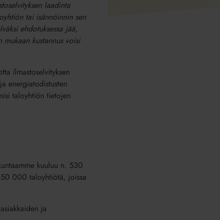
stoselvityksen laadinta
loyhtiön tai isännöinnin sen
elväksi ehdotuksessa jää,
on mukaan kustannus voisi
otta ilmastoselvityksen
 ja energiatodistusten
isi taloyhtiön tietojen
senkuntaamme kuuluu n. 530
 50 000 taloyhtiötä, joissa
 asiakkaiden ja