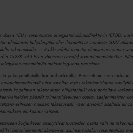
n mukaan
”EU:n rakennusten energiatehokkuusdirektiivin (EPBD) uusi
ten elinkaaren hiilijalanjälki olisi ilmoitettava vuodesta 2027 alka
ille rakennuksille. — Kaikki edellä mainitut elinkaariarvioinnin vaa
rdiin 15978 sekä EU:n yhteiseen Level(s)-arviointimenetelmään. N
oselvityksen menetelmän metodologisena perustana.”
ilta ja laajamittaisilta korjaushankkeilta. Perustelumuistion mukaan:
arviointimenetelmää tulisi soveltaa myös rakentamislupaa edellyttävi
aisesti korjattavan rakennuksen hiilijalanjälki olisi arvioitava laskem
inkaarivaiheiden päästöt toimenpidealueen osalta. Laajamittaisten ko
 tehtäisi esityksen mukaan takautuvasti, vaan arviointi sisältäisi aino
rakennuksen elinkaaren vaiheet.
mittaiseen korjaukseen sisältyisivät tuotteiden osalta vain ne rakennuso
kiksi betonielementtirakenteisen asuinkerrostalon rakenteellista en