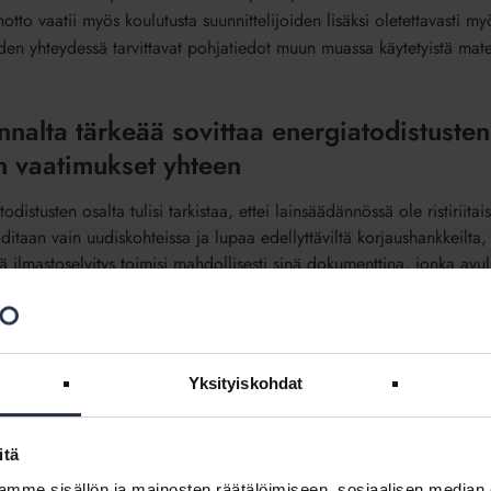
otto vaatii myös koulutusta suunnittelijoiden lisäksi oletettavasti myö
den yhteydessä tarvittavat pohjatiedot muun muassa käytetyistä mater
nalta tärkeää sovittaa energiatodistusten
n vaatimukset yhteen
odistusten osalta tulisi tarkistaa, ettei lainsäädännössä ole ristiriita
ditaan vain uudiskohteissa ja lupaa edellyttäviltä korjaushankkeilta,
ä ilmastoselvitys toimisi mahdollisesti sinä dokumenttina, jonka avu
teutumista. Tällöin oletettavasti ilmastoselvitystä vaadittaisiin kaikil
sten elinkaaren hiilijalanjälki olisi komission ehdotuksen mukaan ilm
sa kaikilta taloyhtiöiltä vaaditaan sekä energiatodistusta että ilmastos
masti tai vielä mieluummin hoitua yhdellä dokumentilla.
Yksityiskohdat
nsallisen energiatodistuslainsäädännön uusimista niin, että vuoden 2
ilmaista yhdellä dokumentilla.
itä
mme sisällön ja mainosten räätälöimiseen, sosiaalisen median