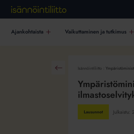
Ajankohtaista
Vaikuttaminen ja tutkimus
Isännöintiliitto
:
Ympäristöministe
Takaisin
Ympäristömini
ilmastoselvity
Julkaistu:
Lausunnot