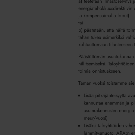
a) teetetään ilmastoselvitys
energiatehokkuusdirektiivi
ja kompensoimalla loput)
tai
b) päätetään, että näitä toim
tähän tukea esimerkiksi valt
kohtuuttomaan tilanteeseen 
Päästöttömän asuntokannan t
hillitsemiseksi. Taloyhtiöide
toimia onnistuakseen.
Tämän vuoksi toistamme ai
Lisää pitkäjänteisyyttä av
kannustaa enemmän ja pit
asuinrakennusten energia
meur/vuosi)
Lisäksi taloyhtiöiden vih
lämmitysmuoto. ARA:n ene