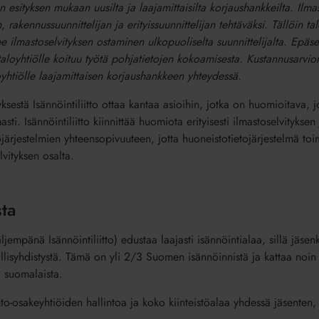
n esityksen mukaan uusilta ja laajamittaisilta korjaushankkeilta. Ilma
 rakennussuunnittelijan ja erityissuunnittelijan tehtäväksi. Tällöin ta
ee ilmastoselvityksen ostaminen ulkopuoliselta suunnittelijalta. Epäs
taloyhtiölle koituu työtä pohjatietojen kokoamisesta. Kustannusarvi
yhtiölle laajamittaisen korjaushankkeen yhteydessä.
sestä Isännöintiliitto ottaa kantaa asioihin, jotka on huomioitava, j
sti. Isännöintiliitto kiinnittää huomiota erityisesti ilmastoselvityksen
järjestelmien yhteensopivuuteen, jotta huoneistotietojärjestelmä toim
vityksen osalta.
ta
jäljempänä Isännöintiliitto) edustaa laajasti isännöintialaa, sillä jä
kallisyhdistystä. Tämä on yli 2/3 Suomen isännöinnistä ja kattaa noin
 suomalaista.
o-osakeyhtiöiden hallintoa ja koko kiinteistöalaa yhdessä jäsenten,