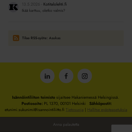
13.5.2026
Kotitalolehti.fi
Ikää karttuu, oletko valmis?
Tilaa RSS-syöte: Asukas
Isännöintiliitto
Isännöintiliitto
Isännöintiliitto
LinkedInissä
Facebookissa
Instagrammissa
Isännöintiliiton toimisto
sijaitsee Hakaniemessä Helsingissä.
Postiosoite:
PL 1370, 00101 Helsinki
Sähköpostit:
etunimi.sukunimi@isannointiliitto.fi
Tietosuoja
|
Hallitse evästeasetuksia
Anna palautetta