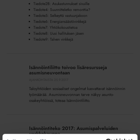
Tiedote2B: Asukastunnukset sivuille
Tiedote4: Suunnitteletko remonttia?
Tiedote5: Selkeyttä vastuunjakoon
Tiedote6: Energiansäästövinkkejä
Tiedote7: Yhtiökokoustietoa
Tiedote8: Uusi hallituksen jäsen
Tiedote9: Talven vinkkejä
Isännöintiliitto
toivoo
Isännöintiliitto toivoo lisäresursseja
lisäresursseja
asumisneuvontaan
asumisneuvontaan
AJANKOHTAISTA
25.9.2017
Taloyhtiöiden sosiaaliset ongelmat kasvattavat isännöinnin
työmäärää. Asumisneuvonnan tarve näkyy asunto-
osakeyhtiöissä, toteaa Isännöintiliitto.
Isännöintiteko
2017:
Isännöintiteko 2017: Asumispalveluiden
Asumispalveluiden
verkkokauppa
verkkokauppa