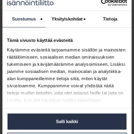
ARTIKKELIT
7.9.2017
Tiedote Asumisen palveluiden tuottaminen
isännöintipalvelujen rinnalla on iso mahdollisuus
Suostumus
Yksityiskohdat
Tietoja
tulevaisuuden isännöinnille. Kirkkonummen Huolto tarttui
mahdollisuuteen ja suunnitteli asumispalveluiden
verkkokaupan, joka sai Isännöintiteko 2017 -palkinnon.
Asumispalvelujen...
Tämä sivusto käyttää evästeitä
Käytämme evästeitä tarjoamamme sisällön ja mainosten
Taloyhtiöasuminen
räätälöimiseen, sosiaalisen median ominaisuuksien
on
Taloyhtiöasuminen on mainettaan parempaa
tukemiseen ja kävijämäärämme analysoimiseen. Lisäksi
mainettaan
BLOGI
24.5.2017
jaamme sosiaalisen median, mainosalan ja analytiikka-
parempaa
alan kumppaneillemme tietoja siitä, miten käytät
Noin 3000 asukasta on tämän kevään aikana kertonut
kokemuksiaan ja odotuksiaan omasta taloyhtiöstään
sivustoamme. Kumppanimme voivat yhdistää näitä
Talokysely.fi-palvelun kautta. Tuloksia on saatu yhteensä
tietoja muihin tietoihin, joita olet antanut heille tai joita on
180 taloyhtiöstä ympäri Suomen. Isännöintiliiton
kerätty, kun olet käyttänyt heidän palvelujaan.
tammikuussa...
Isännöintiala
Salli kaikki
selvitti:
Isännöintiala selvitti: taloyhtiöasuminen
taloyhtiöasuminen
mainettaan parempaa