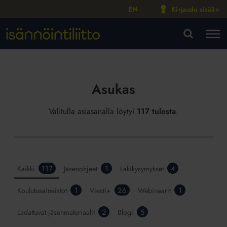
EN
Kirjaudu sisään
M
VA
Asukas
Valitulla asiasanalla löytyi
117 tulosta
.
117
1
4
Kaikki
Jäsenohjeet
Lakikysymykset
1
26
1
Koulutusaineistot
Viesti+
Webinaarit
2
5
Ladattavat jäsenmateriaalit
Blogi