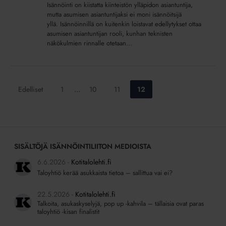
Isännöinti on kiistatta kiinteistön ylläpidon asiantuntija,
mutta asumisen asiantuntijaksi ei moni isännöitsijä
yllä. Isännöinnillä on kuitenkin loistavat edellytykset ottaa
asumisen asiantuntijan rooli, kunhan teknisten
näkökulmien rinnalle otetaan...
Siirry
Siirry
Siirry
Siirry
Edelliset
1
…
10
11
12
sivulle:
sivulle:
sivulle:
sivulle:
SISÄLTÖJÄ ISÄNNÖINTILIITON MEDIOISTA
6.6.2026
Kotitalolehti.fi
Taloyhtiö kerää asukkaista tietoa – sallittua vai ei?
22.5.2026
Kotitalolehti.fi
Talkoita, asukaskyselyjä, pop up -kahvila – tällaisia ovat paras
taloyhtiö -kisan finalistit