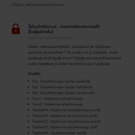
Näytä aakkosjärjestyksessä
↓
Taloyhtiösivut,
viestintämateriaalit
Taloyhtiösivut, viestintämateriaalit
(lisäpalvelu)
(lisäpalvelu)
LADATTAVAT JÄSENMATERIAALIT
Oletko ottamassa käyttöön asukassivut tai sähköisen
asioinnin järjestelmän? Tai ovatko ne jo käytössä, mutta
asiakkaat eivät löydä sinne? Hyödynnä esimerkkiaineistot,
kuten tiedotteet ja slidet taloyhtiösivujen hyödyistä.
Sisältö:
Ppt: Taloyhtiösivujen hyödyt asukkaille
Ppt: Taloyhtiösivujen hyödyt hallituksille
Ppt: Taloyhtiösivujen hyödyt isännöinnille
Tarra1: Käytämme taloyhtiösivuja
Tarra2: Käytämme taloyhtiösivuja
Tiedote1A: Käytämme taloyhtiösivuja (word)
Tiedote1B: Käytämme taloyhtiösivuja (pdf)
Tiedote1C: Käytämme taloyhtiösivuja (word)
Tiedote1D: Käytämme taloyhtiösivuja (pdf)
Tiedote2A: Asukastunnukset sivuille