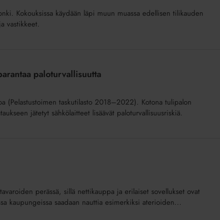
sonki. Kokouksissa käydään läpi muun muassa edellisen tilikauden
a vastikkeet.
parantaa paloturvallisuutta
loa (Pelastustoimen taskutilasto 2018–2022). Kotona tulipalon
aukseen jätetyt sähkölaitteet lisäävät paloturvallisuusriskiä.
avaroiden perässä, sillä nettikauppa ja erilaiset sovellukset ovat
a kaupungeissa saadaan nauttia esimerkiksi aterioiden...