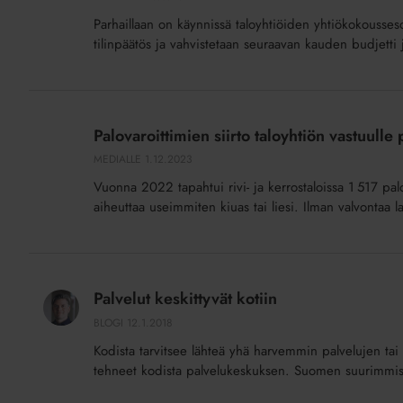
tai
avainasemassa
Parhaillaan on käynnissä taloyhtiöiden yhtiökokousse
muut
tilinpäätös ja vahvistetaan seuraavan kauden budjetti j
päättävät
omaisuudestasi
Palovaroittimien
siirto
Palovaroittimien siirto taloyhtiön vastuulle 
taloyhtiön
MEDIALLE
1.12.2023
vastuulle
Vuonna 2022 tapahtui rivi- ja kerrostaloissa 1 517 pa
parantaa
aiheuttaa useimmiten kiuas tai liesi. Ilman valvontaa lat
paloturvallisuutta
Palvelut
keskittyvät
Palvelut keskittyvät kotiin
kotiin
BLOGI
12.1.2018
Kodista tarvitsee lähteä yhä harvemmin palvelujen tai t
tehneet kodista palvelukeskuksen. Suomen suurimmiss