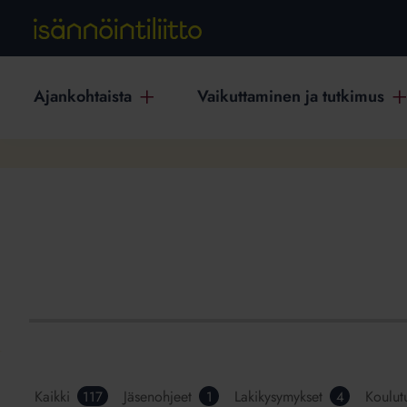
Ajankohtaista
Vaikuttaminen ja tutkimus
Kaikki
Jäsenohjeet
Lakikysymykset
Koulut
117
1
4