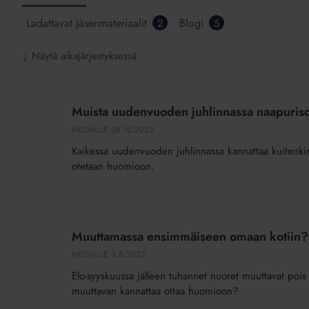
Ladattavat jäsenmateriaalit
Blogi
2
5
Näytä aikajärjestyksessä
↓
Muista
uudenvuoden
Muista uudenvuoden juhlinnassa naapurisop
juhlinnassa
MEDIALLE
28.12.2023
naapurisopu
Kaikessa uudenvuoden juhlinnassa kannattaa kuitenkin 
ja
otetaan huomioon.
turvallisuus!
Muuttamassa
ensimmäiseen
Muuttamassa ensimmäiseen omaan kotiin?
omaan
MEDIALLE
3.8.2022
kotiin?
Elo-syyskuussa jälleen tuhannet nuoret muuttavat pois
muuttavan kannattaa ottaa huomioon?