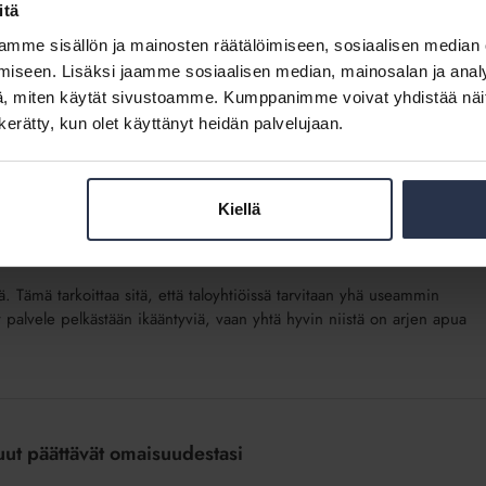
itä
mme sisällön ja mainosten räätälöimiseen, sosiaalisen median
 parvekegrillaamista ole laissa kielletty. Vaikka grillaamista ei
iseen. Lisäksi jaamme sosiaalisen median, mainosalan ja analy
tavat huomioida. Lisäksi turvallisuuteen kannattaa kiinnittää
, miten käytät sivustoamme. Kumppanimme voivat yhdistää näitä t
n kerätty, kun olet käyttänyt heidän palvelujaan.
tutussa kodissa – esteettömyys kuitenkin
Kiellä
 Tämä tarkoittaa sitä, että taloyhtiöissä tarvitaan yhä useammin
 palvele pelkästään ikääntyviä, vaan yhtä hyvin niistä on arjen apua
uut päättävät omaisuudestasi