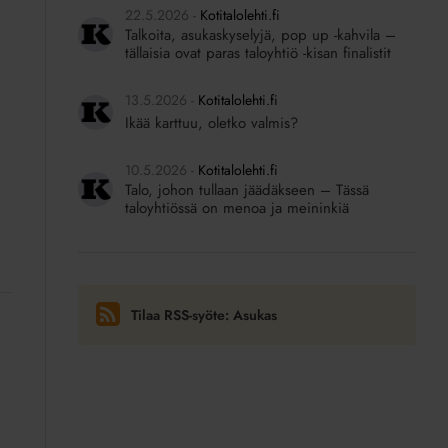
22.5.2026
Kotitalolehti.fi
Talkoita, asukaskyselyjä, pop up -kahvila –
tällaisia ovat paras taloyhtiö -kisan finalistit
13.5.2026
Kotitalolehti.fi
Ikää karttuu, oletko valmis?
10.5.2026
Kotitalolehti.fi
Talo, johon tullaan jäädäkseen – Tässä
taloyhtiössä on menoa ja meininkiä
Tilaa RSS-syöte: Asukas