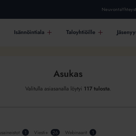
Neuvonta
Yhteys
Isännöintiala
Taloyhtiöille
Jäsenyys
Asukas
Valitulla asiasanalla löytyi
117 tulosta
.
usaineistot
Viesti+
Webinaarit
1
26
1