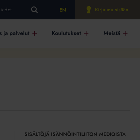
EN
tiedot
Kirjaudu sisään
 ja palvelut
Koulutukset
Meistä
SISÄLTÖJÄ ISÄNNÖINTILIITON MEDIOISTA