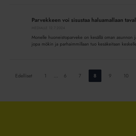
Parvekkeen
voi
Parvekkeen voi sisustaa haluamallaan tava
sisustaa
MEDIALLE
12.7.2024
haluamallaan
Monelle huoneistoparveke on kesällä oman asunnon jatk
tavalla,
jopa mökin ja parhaimmillaan tuo kesäkeitaan keskell
kunhan
muistaa
yhden
asian
Siirry
Siirry
Siirry
Siirry
Siirry
Siirry
Edelliset
1
…
6
7
8
9
10
sivulle:
sivulle:
sivulle:
sivulle:
sivulle:
sivulle