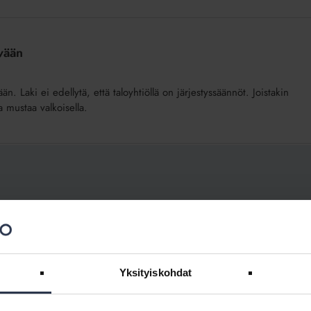
ivään
än. Laki ei edellytä, että taloyhtiöllä on järjestyssäännöt. Joistakin
a mustaa valkoisella.
velut ovat isännöinnin ja asukkaiden etu.
Yksityiskohdat
loyhtiössäkin, kunhan muistaa huomioida