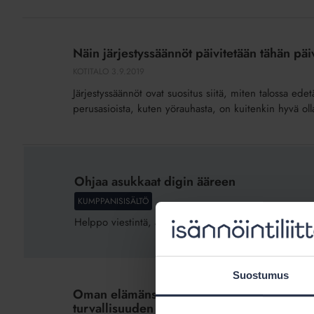
Näin
järjestyssäännöt
Näin järjestyssäännöt päivitetään tähän pä
päivitetään
KOTITALO
3.9.2019
tähän
Järjestyssäännöt ovat suositus siitä, miten talossa edetä
päivään
perusasioista, kuten yörauhasta, on kuitenkin hyvä oll
Ohjaa
asukkaat
Ohjaa asukkaat digin ääreen
digin
KUMPPANISISÄLTÖ
ääreen
Helppo viestintä, automaatio ja arkea helpottavat pal
Oman
Suostumus
elämänsä
Oman elämänsä MasterChef voi grillata ta
MasterChef
turvallisuuden