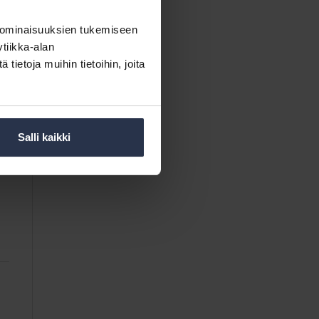
 ominaisuuksien tukemiseen
tiikka-alan
ietoja muihin tietoihin, joita
Salli kaikki