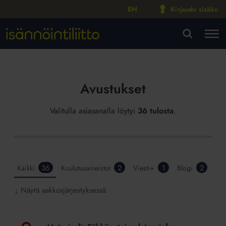
EN
Kirjaudu sisään
M
VA
Avustukset
Valitulla asiasanalla löytyi
36 tulosta
.
36
2
1
2
Kaikki
Koulutusaineistot
Viesti+
Blogi
Näytä aakkosjärjestyksessä
↓
Materiaali:
Sähköautojen