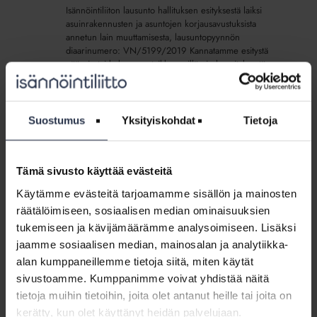
Isännöintiliiton lausunto hallituksen esityksestä laiksi
asuinrakennusten ja asuntojen korjausavustuksista
annetun lain muuttamisesta, lausuntopyynnön
diaarinumero: VN/5199/2019 Kannatamme esitystä
pääosin tai kokonaan, taikka meillä ei ole esityksestä...
Hallitus
muuttamassa
Suostumus
Yksityiskohdat
Tietoja
Hallitus muuttamassa korjausavustuksia
korjausavustuksia
säätelevää lakia. Isännöintiliitto antoi
säätelevää
lausunnon.
lakia.
AJANKOHTAISTA
24.9.2019
Tämä sivusto käyttää evästeitä
Isännöintiliitto
Asuinrakennusten ja asuntojen korjausavustuksia
Käytämme evästeitä tarjoamamme sisällön ja mainosten
antoi
säätelevään lakiin suunnitellaan muutoksia. Uudistunut
räätälöimiseen, sosiaalisen median ominaisuuksien
lausunnon.
laki antaisi taloyhtiöille mahdollisuuden hakea avustusta
kosteus- ja mikrobivaurioituneiden ja muutoin
tukemiseen ja kävijämäärämme analysoimiseen. Lisäksi
sisäilmaongelmaisten asuntojen ja asuinrakennusten
jaamme sosiaalisen median, mainosalan ja analytiikka-
kuntotutkimuksiin ja perusparannussuunnitelmiin. Tukea
alan kumppaneillemme tietoja siitä, miten käytät
on tulossa myös taloyhtiöiden energiaremontteihin.
sivustoamme. Kumppanimme voivat yhdistää näitä
tietoja muihin tietoihin, joita olet antanut heille tai joita on
Latauspisteavustusrahaa
kerätty, kun olet käyttänyt heidän palvelujaan.