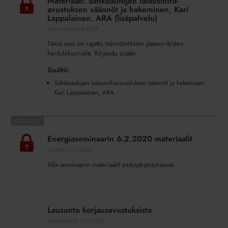
Materiaali: Sähköautojen latausinfra-
latausinfra-
avustuksen säännöt ja hakeminen, Kari
avustuksen
Lappalainen, ARA (lisäpalvelu)
säännöt
KOULUTUSAINEISTOT
ja
Tämä osio on rajattu Isännöintiliiton jäsenyritysten
hakeminen,
henkilökunnalle. Kirjaudu sisään
Kari
Sisältö:
Lappalainen,
Sähköautojen latausinfra-avustuksen säännöt ja hakeminen,
ARA
Kari Lappalainen, ARA
(lisäpalvelu)
Energiaseminaarin
6.2.2020
Energiaseminaarin 6.2.2020 materiaalit
materiaalit
YLEINEN
7.2.2020
Alla seminaarin materiaalit esitysjärjestyksessä
Lausunto
korjausavustuksista
Lausunto korjausavustuksista
LAUSUNNOT
11.11.2019