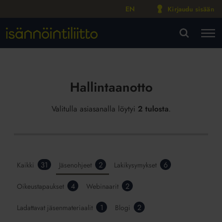
EN
Kirjaudu sisään
M
VA
Hallintaanotto
Valitulla asiasanalla löytyi
2 tulosta
.
31
2
6
Kaikki
Jäsenohjeet
Lakikysymykset
4
2
Oikeustapaukset
Webinaarit
1
2
Ladattavat jäsenmateriaalit
Blogi