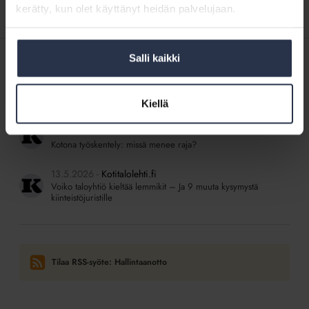
kerätty, kun olet käyttänyt heidän palvelujaan.
Salli kaikki
SISÄLTÖJÄ ISÄNNÖINTILIITON MEDIOISTA
22.5.2026
Kotitalolehti.fi
Suomen taloyhtiömalli kestää kansainvälisen vertailun
Kiellä
22.5.2026
Kotitalolehti.fi
Kotona työskentely: missä menee raja?
13.5.2026
Kotitalolehti.fi
Voiko taloyhtiö kieltää lemmikit – Ja 9 muuta kysymystä
kiinteistöjuristille
Tilaa RSS-syöte: Hallintaanotto