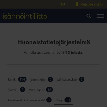
EN
Kirjaudu sisään
M
VA
Huoneistotietojärjestelmä
Valitulla asiasanalla löytyi
93 tulosta
.
114
2
3
Kaikki
Jäsenohjeet
Lakikysymykset
3
16
Viesti+
Webinaarit
1
10
Ladattavat jäsenmateriaalit
Blogi