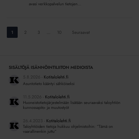
avasi verkkopalvelun tietojen...
Siirry
Siirry
Siirry
Siirry
1
2
3
…
10
Seuraavat
sivulle:
sivulle:
sivulle:
sivulle:
SISÄLTÖJÄ ISÄNNÖINTILIITON MEDIOISTA
5.8.2026
Kotitalolehti.fi
Asuntotieto kääntyi sähköiseksi
11.5.2026
Kotitalolehti.fi
Huoneistotietojärjestelmään lisätään seuraavaksi taloyhtiön
kunnossapito- ja muutostyöt
26.4.2023
Kotitalolehti.fi
Taloyhtiöiden tietoja hukkuu ohjelmistoihin: ”Tämä on
vaarallinenkin juttu”