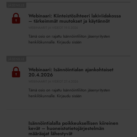
Webinaari:
Kiinteistösihteeri
Webinaari: Kiinteistösihteeri lakiviidakossa
lakiviidakossa
– tärkeimmät muutokset ja käytännöt
–
WEBINAARIT JA VIDEOT
19.5.2026
tärkeimmät
Tämä osio on rajattu Isännöintiliiton jäsenyritysten
muutokset
henkilökunnalle. Kirjaudu sisään
ja
käytännöt
Webinaari:
Isännöintialan
Webinaari: Isännöintialan ajankohtaiset
ajankohtaiset
20.4.2026
20.4.2026
WEBINAARIT JA VIDEOT
27.4.2026
Tämä osio on rajattu Isännöintiliiton jäsenyritysten
henkilökunnalle. Kirjaudu sisään
Isännöintialalla
poikkeuksellisen
Isännöintialalla poikkeuksellisen kiireinen
kiireinen
kevät – huoneistotietojärjestelmän
kevät
määräajat lähestyvät