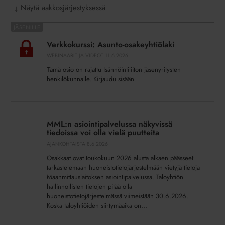
Näytä aakkosjärjestyksessä
↓
Verkkokurssi:
Asunto-
Verkkokurssi: Asunto-osakeyhtiölaki
osakeyhtiölaki
WEBINAARIT JA VIDEOT
11.6.2026
Tämä osio on rajattu Isännöintiliiton jäsenyritysten
henkilökunnalle. Kirjaudu sisään
MML:n
asiointipalvelussa
MML:n asiointipalvelussa näkyvissä
näkyvissä
tiedoissa voi olla vielä puutteita
tiedoissa
AJANKOHTAISTA
8.6.2026
voi
Osakkaat ovat toukokuun 2026 alusta alkaen päässeet
olla
tarkastelemaan huoneistotietojärjestelmään vietyjä tietoja
vielä
Maanmittauslaitoksen asiointipalvelussa. Taloyhtiön
puutteita
hallinnollisten tietojen pitää olla
huoneistotietojärjestelmässä viimeistään 30.6.2026.
Koska taloyhtiöiden siirtymäaika on...