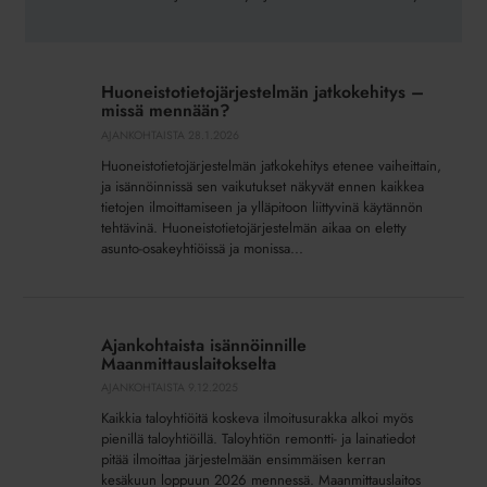
Huoneistotietojärjestelmän
jatkokehitys
Huoneistotietojärjestelmän jatkokehitys –
–
missä mennään?
missä
AJANKOHTAISTA
28.1.2026
mennään?
Huoneistotietojärjestelmän jatkokehitys etenee vaiheittain,
ja isännöinnissä sen vaikutukset näkyvät ennen kaikkea
tietojen ilmoittamiseen ja ylläpitoon liittyvinä käytännön
tehtävinä. Huoneistotietojärjestelmän aikaa on eletty
asunto-osakeyhtiöissä ja monissa...
Ajankohtaista
isännöinnille
Ajankohtaista isännöinnille
Maanmittauslaitokselta
Maanmittauslaitokselta
AJANKOHTAISTA
9.12.2025
Kaikkia taloyhtiöitä koskeva ilmoitusurakka alkoi myös
pienillä taloyhtiöillä. Taloyhtiön remontti- ja lainatiedot
pitää ilmoittaa järjestelmään ensimmäisen kerran
kesäkuun loppuun 2026 mennessä. Maanmittauslaitos