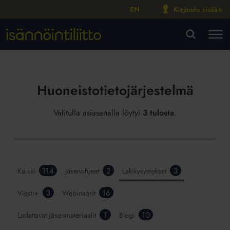
EN
Kirjaudu sisään
M
VA
Huoneistotietojärjestelmä
Valitulla asiasanalla löytyi
3 tulosta
.
114
2
3
Kaikki
Jäsenohjeet
Lakikysymykset
3
16
Viesti+
Webinaarit
1
10
Ladattavat jäsenmateriaalit
Blogi