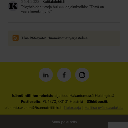
26.4.2023
Kotitalolehti.fi
Taloyhtiöiden tietoja hukkuu ohjelmistoihin: ”Tämä on
vaarallinenkin juttu”
Tilaa RSS-syöte: Huoneistotietojärjestelmä
Isännöintiliitto
Isännöintiliitto
Isännöintiliitto
LinkedInissä
Facebookissa
Instagrammissa
Isännöintiliiton toimisto
sijaitsee Hakaniemessä Helsingissä.
Postiosoite:
PL 1370, 00101 Helsinki
Sähköpostit:
etunimi.sukunimi@isannointiliitto.fi
Tietosuoja
|
Hallitse evästeasetuksia
Anna palautetta