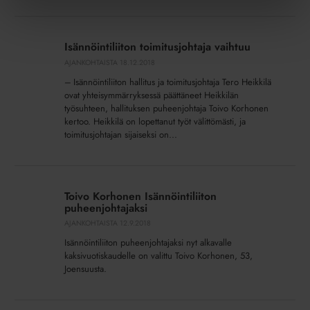
Isännöintiliiton
toimitusjohtaja
Isännöintiliiton toimitusjohtaja vaihtuu
vaihtuu
AJANKOHTAISTA
18.12.2018
– Isännöintiliiton hallitus ja toimitusjohtaja Tero Heikkilä
ovat yhteisymmärryksessä päättäneet Heikkilän
työsuhteen, hallituksen puheenjohtaja Toivo Korhonen
kertoo. Heikkilä on lopettanut työt välittömästi, ja
toimitusjohtajan sijaiseksi on...
Toivo
Korhonen
Toivo Korhonen Isännöintiliiton
Isännöintiliiton
puheenjohtajaksi
puheenjohtajaksi
AJANKOHTAISTA
12.9.2018
Isännöintiliiton puheenjohtajaksi nyt alkavalle
kaksivuotiskaudelle on valittu Toivo Korhonen, 53,
Joensuusta.