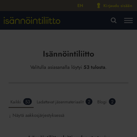
EN
Kirjaudu sisään
M
VA
Isännöintiliitto
Valitulla asiasanalla löytyi
53 tulosta
.
53
2
2
Kaikki
Ladattavat jäsenmateriaalit
Blogi
Näytä aakkosjärjestyksessä
↓
Isännöintiliitto
aloitti