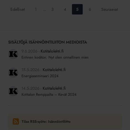
Siirry
Siirry
Siirry
Siirry
Siirry
Edelliset
1
…
3
4
5
6
Seuraavat
sivulle:
sivulle:
sivulle:
sivulle:
sivulle:
SISÄLTÖJÄ ISÄNNÖINTILIITON MEDIOISTA
9.6.2026
Kotitalolehti.fi
Entinen koditon: Nyt olen onnellinen mies
15.5.2026
Kotitalolehti.fi
Energiaseminaari 2024
14.5.2026
Kotitalolehti.fi
Kotitalon Remppailta – Kevät 2024
Tilaa RSS-syöte: Isännöintiliitto