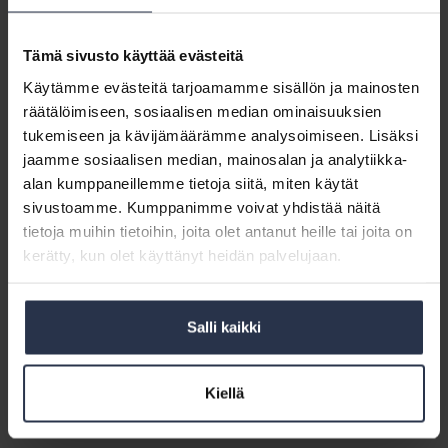
BLOGI
6.2.2019
Tänä vuonna tulee täyteen viisitoista vuotta siitä, kun
Tämä sivusto käyttää evästeitä
kolme järjestöä yhdisti voimansa ja syntyi Isännöinti­liitto.
Jo tuolloin tunnistettiin tarve ajaa yhteisiä päämääriä
Käytämme evästeitä tarjoamamme sisällön ja mainosten
yhteistyöllä.
räätälöimiseen, sosiaalisen median ominaisuuksien
tukemiseen ja kävijämäärämme analysoimiseen. Lisäksi
Isännöitsijöille
jaamme sosiaalisen median, mainosalan ja analytiikka-
lisää
Isännöitsijöille lisää ohjausta asumisen
alan kumppaneillemme tietoja siitä, miten käytät
ohjausta
tietosuojaan
sivustoamme. Kumppanimme voivat yhdistää näitä
asumisen
AJANKOHTAISTA
29.1.2019
tietoja muihin tietoihin, joita olet antanut heille tai joita on
tietosuojaan
Opas asumisen tietosuojasta valmistuu maaliskuussa.
kerätty, kun olet käyttänyt heidän palvelujaan.
Isännöintiliiton
Salli kaikki
jäsenmäärä
Isännöintiliiton jäsenmäärä kasvoi vuonna
kasvoi
2018
vuonna
AJANKOHTAISTA
3.1.2019
Kiellä
2018
Isännöintiliiton jäsenmäärä kasvoi 47 yrityksellä ja yhdellä
yhdistyksellä vuonna 2018.