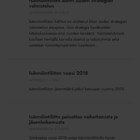
Isännöintiliitto aloitti uuden strategian
uuden
valmistelun
strategian
AJANKOHTAISTA
22.5.2019
valmistelun
Isännöintiliiton hallitus on aloittanut liiton uuden strategian
valmistelun etuajassa. Uusi strategia hyväksytään
liittokokouksessa ensi vuoden keväänä. Valmistelutyössä
kuullaan herkällä korvalla jäseniä ja sidosryhmiä sekä
vastataan toimintaympäristön haasteisiin.
Isännöintiliiton
vuosi
Isännöintiliiton vuosi 2018
2018
ARTIKKELIT
1.4.2019
Isännöintiliiton jäsenmäärä jatkoi kasvuaan vuonna 2018.
Isännöintiliitto
painottaa
Isännöintiliitto painottaa vaikuttamista ja
vaikuttamista
jäsenkokemusta
ja
AJANKOHTAISTA
27.2.2019
jäsenkokemusta
Tuloksekas vuosi 2018 antaa Isännöintiliitolle hyvän