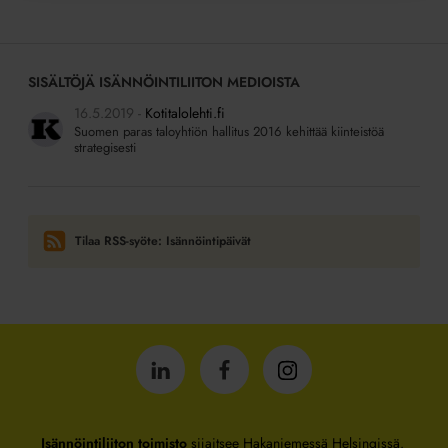
SISÄLTÖJÄ ISÄNNÖINTILIITON MEDIOISTA
16.5.2019
Kotitalolehti.fi
Suomen paras taloyhtiön hallitus 2016 kehittää kiinteistöä
strategisesti
Tilaa RSS-syöte: Isännöintipäivät
Isännöintiliitto
Isännöintiliitto
Isännöintiliitto
LinkedInissä
Facebookissa
Instagrammissa
Isännöintiliiton toimisto
sijaitsee Hakaniemessä Helsingissä.