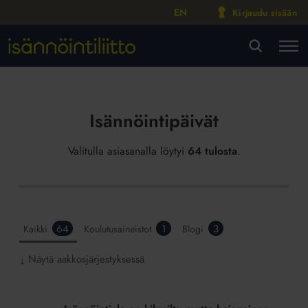
EN
Kirjaudu sisään
M
VA
Isännöintipäivät
Valitulla asiasanalla löytyi
64 tulosta
.
64
1
3
Kaikki
Koulutusaineistot
Blogi
Näytä aakkosjärjestyksessä
↓
Isännöintiala
on