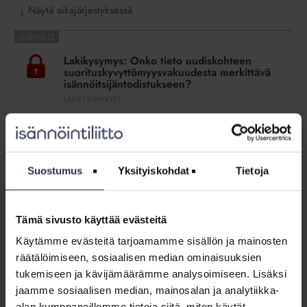
Näytä aikajärjestyksessä
↓
Lakikysymys:
Onko
Lakikysymys: Onko tieto uudiskohteen
tieto
suorituskyvyttömyysvakuudesta merkittävä
uudiskohteen
isännöitsijäntodistukseen?
suorituskyvyttömyysvakuudesta
LAKIKYSYMYKSET
merkittävä
Tietoa suorituskyvyttömyysvakuudesta tarvitaan
isännöitsijäntodistukseen?
esimerkiksi välittäjän kautta hoidetun asuntokaupan
yhteydessä.
Suostumus
Yksityiskohdat
Tietoja
Lakikysymys:
Tarvitaanko
Lakikysymys: Tarvitaanko
isännöitsijäntodistus
isännöitsijäntodistus sukulaiskaupassa ja
Tämä sivusto käyttää evästeitä
sukulaiskaupassa
tarvitaanko lainalaskelma kauppapäivälle?
Käytämme evästeitä tarjoamamme sisällön ja mainosten
ja
LAKIKYSYMYKSET
räätälöimiseen, sosiaalisen median ominaisuuksien
tarvitaanko
Lakiasiantuntija vastaa
lainalaskelma
tukemiseen ja kävijämäärämme analysoimiseen. Lisäksi
kauppapäivälle?
jaamme sosiaalisen median, mainosalan ja analytiikka-
Lakikysymys:
alan kumppaneillemme tietoja siitä, miten käytät