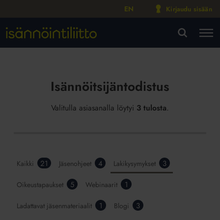
EN
Kirjaudu sisään
M
VA
Isännöitsijäntodistus
Valitulla asiasanalla löytyi
3 tulosta
.
21
4
3
Kaikki
Jäsenohjeet
Lakikysymykset
5
1
Oikeustapaukset
Webinaarit
1
3
Ladattavat jäsenmateriaalit
Blogi