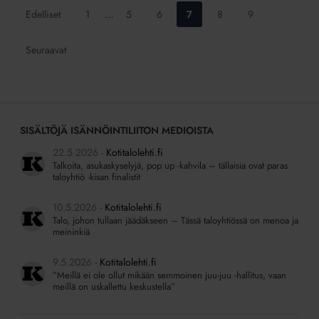
Siirry
Siirry
Siirry
Siirry
Siirry
Siirry
Edelliset
1
…
5
6
7
8
9
sivulle:
sivulle:
sivulle:
sivulle:
sivulle:
sivulle:
Seuraavat
SISÄLTÖJÄ ISÄNNÖINTILIITON MEDIOISTA
22.5.2026
Kotitalolehti.fi
Talkoita, asukaskyselyjä, pop up -kahvila – tällaisia ovat paras
taloyhtiö -kisan finalistit
10.5.2026
Kotitalolehti.fi
Talo, johon tullaan jäädäkseen – Tässä taloyhtiössä on menoa ja
meininkiä
9.5.2026
Kotitalolehti.fi
”Meillä ei ole ollut mikään semmoinen juu-juu -hallitus, vaan
meillä on uskallettu keskustella”