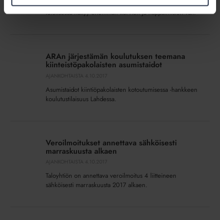
Fyysinen työkyky on tärkeä, mutta isännöintialalla
tuloksessa näkyy enemmän korvien ja näppäimistön väli.
ARAn
järjestämän
ARAn järjestämän koulutuksen teemana
koulutuksen
kiinteistöpakolaisten asumistaidot
teemana
AJANKOHTAISTA
4.10.2017
kiinteistöpakolaisten
Asumistaidot kiintiöpakolaisten kotoutumisessa -hankkeen
asumistaidot
koulutustilaisuus Lahdessa.
Veroilmoitukset
annettava
Veroilmoitukset annettava sähköisesti
sähköisesti
marraskuusta alkaen
marraskuusta
AJANKOHTAISTA
4.10.2017
alkaen
Taloyhtiön on annettava veroilmoitus 4 liitteineen
sähköisesti marraskuusta 2017 alkaen.