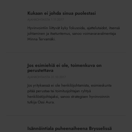
Kukaan
ei
Kukaan ei johda sinua puolestasi
johda
AJANKOHTAISTA
1.11.2017
sinua
Hyvinvointiin liittyvät kyky fokusoida, ajattelutaidot, itsensä
puolestasi
johtaminen ja itsetuntemus, sanoo voimavaravalmentaja
Minna Tervamäki.
Jos
esimiehiä
Jos esimiehiä ei ole, toimenkuva on
ei
perustettava
ole,
AJANKOHTAISTA
31.10.2017
toimenkuva
Jos yrityksessä ei ole henkilöjohtamista, esimieskunta
on
pitää perustaa tai toimitusjohtajan ryhtyä
perustettava
henkilöstöjohtajaksi, sanoo strategisen hyvinvoinnin
tutkija Ossi Aura.
Isännöintiala
puheenaiheena
Isännöintiala puheenaiheena Brysselissä
Brysselissä