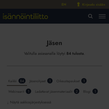
EN
Kirjaudu sisään
M
VA
Jäsen
Valitulla asiasanalla löytyi
84 tulosta
.
84
1
1
Kaikki
Jäsenohjeet
Oikeustapaukset
1
2
1
Webinaarit
Ladattavat jäsenmateriaalit
Blogi
Näytä aakkosjärjestyksessä
↓