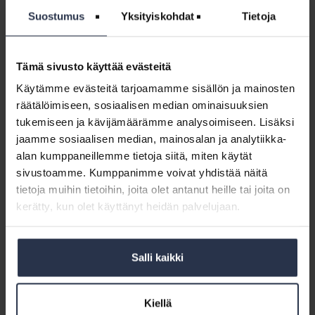
Suostumus
Yksityiskohdat
Tietoja
Oikeustapaus:
Luvaton
Oikeustapaus: Luvaton asbestipurku
asbestipurku
OIKEUSTAPAUKSET
Tämä sivusto käyttää evästeitä
Nykyisten määräysten mukaan purettavien materiaalien
Käytämme evästeitä tarjoamamme sisällön ja mainosten
asbestipitoisuus on aina ensin selvitettävä ja tehtävä
räätälöimiseen, sosiaalisen median ominaisuuksien
asbestikartoitus.
tukemiseen ja kävijämäärämme analysoimiseen. Lisäksi
jaamme sosiaalisen median, mainosalan ja analytiikka-
Työn
alan kumppaneillemme tietoja siitä, miten käytät
merkitys
Työn merkitys hukassa?
sivustoamme. Kumppanimme voivat yhdistää näitä
hukassa?
tietoja muihin tietoihin, joita olet antanut heille tai joita on
ARTIKKELIT
6.10.2017
kerätty, kun olet käyttänyt heidän palvelujaan.
Isännöintiliiton syksyn koulutusten teemana on
työtyytyväisyys ja työhyvinvointi.
Salli kaikki
Työhyvinvointi
ei
Työhyvinvointi ei vaadi Cooperia
vaadi
ARTIKKELIT
6.10.2017
Kiellä
Cooperia