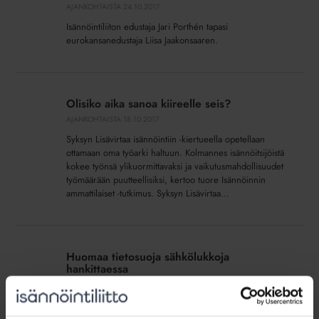
AJANKOHTAISTA
24.10.2017
Isännöintiliiton edustaja Jari Porthén tapasi
eurokansanedustaja Liisa Jaakonsaaren.
Olisiko
aika
Olisiko aika sanoa kiireelle seis?
sanoa
AJANKOHTAISTA
18.10.2017
kiireelle
Syksyn Lisävirtaa isännöintiin -kiertueella opetellaan
seis?
ottamaan oma työarki haltuun. Kolmannes isännöitsijöistä
kokee työnsä ylikuormittavaksi ja vaikutusmahdollisuudet
työmäärään puutteellisiksi, kertoo tuore Isännöinnin
ammattilaiset -tutkimus. Syksyn Lisävirtaa...
Huomaa
tietosuoja
Huomaa tietosuoja sähkölukkoja
sähkölukkoja
hankittaessa
hankittaessa
ARTIKKELIT
17.10.2017
Tietosuoja-asetus korvaa henkilötietolain 25.5.2018.