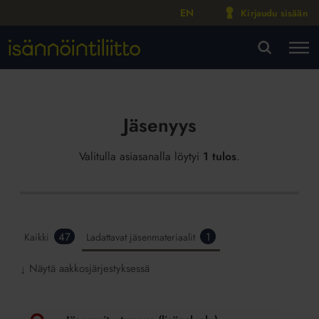
EN
Kirjaudu sisään
M
VA
Jäsenyys
Valitulla asiasanalla löytyi
1 tulos
.
47
1
Kaikki
Ladattavat jäsenmateriaalit
Näytä aakkosjärjestyksessä
↓
Jäsenyritystunnus
(lisäpalvelu)