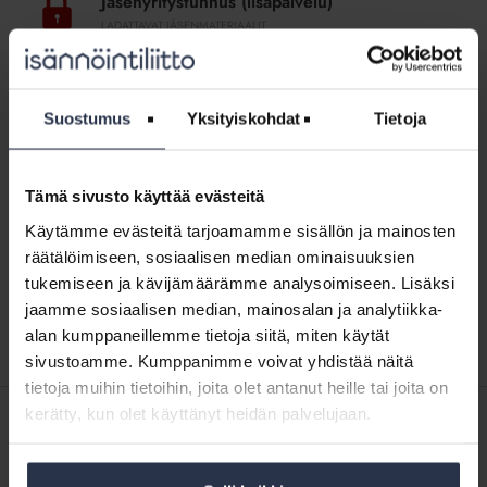
Jäsenyritystunnus (lisäpalvelu)
LADATTAVAT JÄSENMATERIAALIT
Jäsenyritystunnusta saavat käyttää kaikki Isännöintiliiton
jäsenyritykset. Yritysjäsenlogo verkkosivuilla näyttää, että
yritys on sitoutunut hyvään isännöintitapaan.
Suostumus
Yksityiskohdat
Tietoja
Sisältö:
Jäsenyritystunnus verkkoversio (png) sininen
Jäsenyritystunnus verkkoversio (png) keltainen
Tämä sivusto käyttää evästeitä
Jäsenyritystunnus tulostusversio (jpg) sininen
Jäsenyritystunnus tulostusversio (jpg) keltainen
Käytämme evästeitä tarjoamamme sisällön ja mainosten
Jäsenyritystunnus painoversio vektorigrafiikkana (pdf)
räätälöimiseen, sosiaalisen median ominaisuuksien
sininen
tukemiseen ja kävijämäärämme analysoimiseen. Lisäksi
Jäsenyritystunnus painoversio vektorigrafiikkana (pdf)
keltainen
jaamme sosiaalisen median, mainosalan ja analytiikka-
alan kumppaneillemme tietoja siitä, miten käytät
sivustoamme. Kumppanimme voivat yhdistää näitä
tietoja muihin tietoihin, joita olet antanut heille tai joita on
kerätty, kun olet käyttänyt heidän palvelujaan.
SISÄLTÖJÄ ISÄNNÖINTILIITON MEDIOISTA
26.2.2019
Kotitalolehti.fi
Miksi nuoren kannattaa lähteä taloyhtiön hallitukseen?