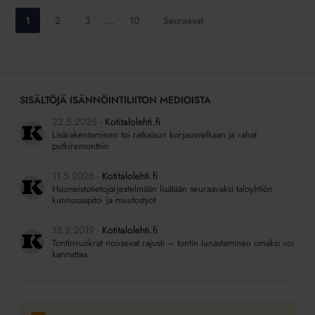
Siirry
Siirry
Siirry
Siirry
1
2
3
…
10
Seuraavat
sivulle:
sivulle:
sivulle:
sivulle:
SISÄLTÖJÄ ISÄNNÖINTILIITON MEDIOISTA
22.5.2026
Kotitalolehti.fi
Lisärakentaminen toi ratkaisun korjausvelkaan ja rahat
putkiremonttiin
11.5.2026
Kotitalolehti.fi
Huoneistotietojärjestelmään lisätään seuraavaksi taloyhtiön
kunnossapito- ja muutostyöt
13.2.2019
Kotitalolehti.fi
Tontinvuokrat nousevat rajusti – tontin lunastaminen omaksi voi
kannattaa