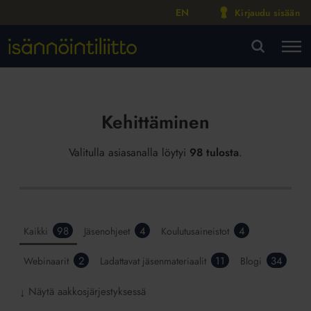
EN
Kirjaudu sisään
M
VA
Kehittäminen
Valitulla asiasanalla löytyi
98 tulosta
.
98
4
4
Kaikki
Jäsenohjeet
Koulutusaineistot
2
11
34
Webinaarit
Ladattavat jäsenmateriaalit
Blogi
Näytä aakkosjärjestyksessä
↓