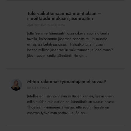
Tule
vaikuttamaan
Tule vaikuttamaan isännöintialaan –
isännöintialaan
ilmoittaudu mukaan jäsenraatiin
–
AJANKOHTAISTA
26.8.2024
ilmoittaudu
Jotta teemme Isännöintiliitossa oikeita asioita oikealla
mukaan
tavalla, kaipaamme jäsenten panosta muun muassa
jäsenraatiin
erilaisissa kehitysasioissa. Haluatko tulla mukaan
Isännöintiliiton jäsenraatiin vaikuttamaan ja ideoimaan?
Jäsenraadin kautta Isännöintiliitto on...
Miten
rakennat
Miten rakennat työnantajamielikuvaa?
työnantajamielikuvaa?
BLOGI
6.8.2024
Jutellessani isännöintialan yrittäjien kanssa, kysyn usein
mikä heidän mielestään on isännöintialan suurin haaste.
Yhdeksän kymmenestä vastaa, että suurin haaste on
osaavan työvoiman saatavuus. Se on...