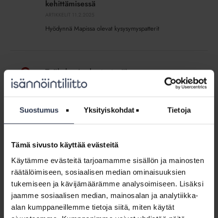
ja
kehittämisessä
isännöintiyrityksen
ARTIKKELIT
11.2.2025
toiminnan
Hyödynnä Mapissa olevat kysysymyspatterit
kehittämisessä
Työkalu:
Asukastyytyväisyys-,
Työkalu: Asukastyytyväisyys-,
asiakaskokemus-,
asiakaskokemus-, taloyhtiöstrategia- ja
taloyhtiöstrategia-
yrityksen henkilöstökyselyt (lisäpalvelu)
ja
LADATTAVAT JÄSENMATERIAALIT
yrityksen
Suostumus
Yksityiskohdat
Tietoja
Asukkaiden ja hallitusten mielipiteet ovat kullanarvoisia
henkilöstökyselyt
taloyhtiöiden ja isännöintiyrityksen toiminnan
(lisäpalvelu)
kehittämisessä. Jotta arjen sujuminen, asumismukavuus ja
palveluiden laatu paranisivat, kannattaa kysyä asukkailta ja
Tämä sivusto käyttää evästeitä
hallituksilta säännöllisesti. Isännöintiyrityksen toiminnan
kehittämisessä myös oman henkilökunnan mielipiteillä on
Käytämme evästeitä tarjoamamme sisällön ja mainosten
merkitystä: toimiiko johtaminen, onko työmäärä sopiva
räätälöimiseen, sosiaalisen median ominaisuuksien
ym.
tukemiseen ja kävijämäärämme analysoimiseen. Lisäksi
Sisältö:
jaamme sosiaalisen median, mainosalan ja analytiikka-
Työkalu: Asukastyytyväisyyskyselyn kysymykset
alan kumppaneillemme tietoja siitä, miten käytät
Työkalu: Asiakaskokemuskyselyn kysymykset