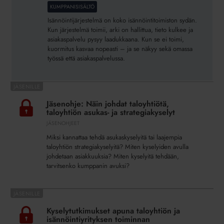
isännöintijärjestelmän
KUMPPANISISÄLTÖ
valintaan
Isännöintijärjestelmä on koko isännöintitoimiston sydän.
Kun järjestelmä toimii, arki on hallittua, tieto kulkee ja
asiakaspalvelu pysyy laadukkaana. Kun se ei toimi,
kuormitus kasvaa nopeasti – ja se näkyy sekä omassa
työssä että asiakaspalvelussa.
Jäsenohje:
Näin
Jäsenohje: Näin johdat taloyhtiötä,
johdat
taloyhtiön asukas- ja strategiakyselyt
taloyhtiötä,
JÄSENOHJEET
taloyhtiön
Miksi kannattaa tehdä asukaskyselyitä tai laajempia
asukas-
taloyhtiön strategiakyselyitä? Miten kyselyiden avulla
ja
johdetaan asiakkuuksia? Miten kyselyitä tehdään,
strategiakyselyt
tarvitsenko kumppanin avuksi?
Kyselytutkimukset
apuna
Kyselytutkimukset apuna taloyhtiön ja
taloyhtiön
isännöintiyrityksen toiminnan