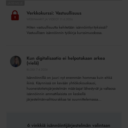
Verkkokurssi:
Vastuullisuus
Verkkokurssi: Vastuullisuus
WEBINAARIT JA VIDEOT
11.6.2026
Miten vastuullisuutta kehitetään isännöintiyrityksissä?
Vastuullisen isännöinnin työkirja kurssimuodossa.
Kun
digitalisaatio
Kun digitalisaatio ei helpotakaan arkea
ei
(vielä)
helpotakaan
BLOGI
7.4.2026
arkea
Isännöinnillä on juuri nyt enemmän hommaa kuin ehkä
(vielä)
ikinä. Käynnissä on kevään yhtiökokouskausi,
huoneistotietojärjestelmän määräajat lähestyvät ja valtaosa
isännöinnin ammattilaisista on keskellä
järjestelmänvaihtourakkaa tai suunnittelemassa...
6
vinkkiä
6 vinkkiä isännöintijärjestelmän valintaan